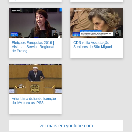
Eleições Europeias 2019 |
CDS visita Associação
Visita ao Serviço Regional
Seniores de São Miguel ...
de Proteç ...
Artur Lima defende isenção
do IVA para as IPSS ...
ver mais em youtube.com