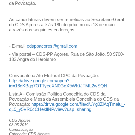
da Povoação.
As candidaturas devem ser remetidas ao Secretário-Geral
do CDS Açores até às 18h do próximo dia 18 de maio
através dos seguintes endereços:
- E-mail:
cdsppacores@gmail.com
- Via postal – CDS-PP Açores, Rua de São João, 50 9700-
182 Angra do Heroísmo
Convocatória Ato Eleitoral CPC da Povoação:
https://drive.google.com/open?
id=16dKBqq7OTTyccXN0GgX9WKtJTML2wSQN
Lista A - Comissão Política Concelhia do CDS da
Povoação e Mesa da Assembleia Concelhia do CDS da
Povoação:
https://drive.google.com/file/d/1Yg0ZlAqTmalu_-
qL9_y5VR0cCHekllNP/view?usp=sharing
CDS Açores
08-05-2019
Comunicação
Categoria: CDS Açores