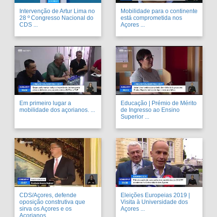
Intervenção de Artur Lima no
Mobilidade para o continente
28 º Congresso Nacional do
está comprometida nos
CDS ...
Açores ...
Em primeiro lugar a
Educação | Prémio de Mérito
mobilidade dos açorianos. ...
de Ingresso ao Ensino
Superior ...
CDS/Açores, defende
Eleições Europeias 2019 |
oposição construtiva que
Visita à Universidade dos
sirva os Açores e os
Açores ...
Açorianos ...