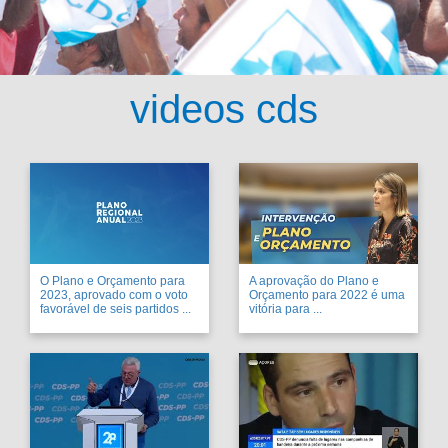
videos cds
O Plano e Orçamento para
A aprovação do Plano e
2023, aprovado com o voto
Orçamento para 2022 é uma
favorável de seis partidos ...
vitória para ...