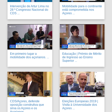
Intervenção de Artur Lima no
Mobilidade para o continente
28 º Congresso Nacional do
está comprometida nos
CDS ...
Açores ...
Em primeiro lugar a
Educação | Prémio de Mérito
mobilidade dos açorianos. ...
de Ingresso ao Ensino
Superior ...
CDS/Açores, defende
Eleições Europeias 2019 |
oposição construtiva que
Visita à Universidade dos
sirva os Açores e os
Açores ...
Açorianos ...