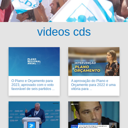
videos cds
O Plano e Orçamento para
A aprovação do Plano e
2023, aprovado com o voto
Orçamento para 2022 é uma
favorável de seis partidos ...
vitória para ...