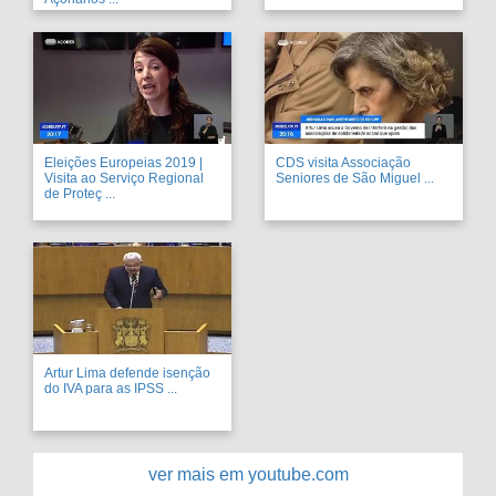
Eleições Europeias 2019 |
CDS visita Associação
Visita ao Serviço Regional
Seniores de São Miguel ...
de Proteç ...
Artur Lima defende isenção
do IVA para as IPSS ...
ver mais em youtube.com