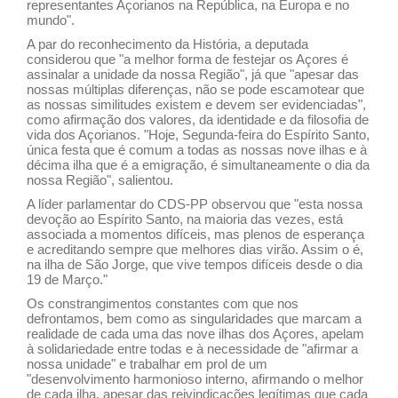
representantes Açorianos na República, na Europa e no
mundo".
A par do reconhecimento da História, a deputada
considerou que "a melhor forma de festejar os Açores é
assinalar a unidade da nossa Região", já que "apesar das
nossas múltiplas diferenças, não se pode escamotear que
as nossas similitudes existem e devem ser evidenciadas",
como afirmação dos valores, da identidade e da filosofia de
vida dos Açorianos. "Hoje, Segunda-feira do Espírito Santo,
única festa que é comum a todas as nossas nove ilhas e à
décima ilha que é a emigração, é simultaneamente o dia da
nossa Região", salientou.
A líder parlamentar do CDS-PP observou que "esta nossa
devoção ao Espírito Santo, na maioria das vezes, está
associada a momentos difíceis, mas plenos de esperança
e acreditando sempre que melhores dias virão. Assim o é,
na ilha de São Jorge, que vive tempos difíceis desde o dia
19 de Março."
Os constrangimentos constantes com que nos
defrontamos, bem como as singularidades que marcam a
realidade de cada uma das nove ilhas dos Açores, apelam
à solidariedade entre todas e à necessidade de "afirmar a
nossa unidade" e trabalhar em prol de um
"desenvolvimento harmonioso interno, afirmando o melhor
de cada ilha, apesar das reivindicações legítimas que cada