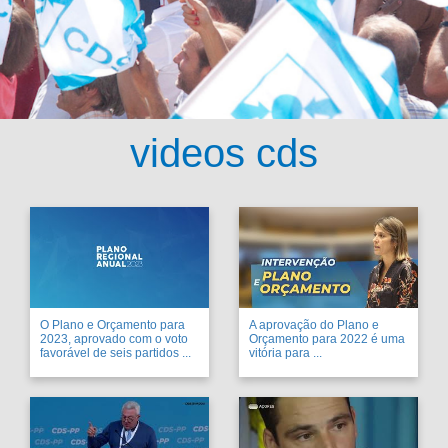
videos cds
O Plano e Orçamento para
A aprovação do Plano e
2023, aprovado com o voto
Orçamento para 2022 é uma
favorável de seis partidos ...
vitória para ...