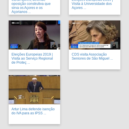
oposição construtiva que
Visita à Universidade dos
sirva os Açores e os
Açores ...
Açorianos ...
Eleições Europeias 2019 |
CDS visita Associação
Visita ao Serviço Regional
Seniores de São Miguel ...
de Proteç ...
Artur Lima defende isenção
do IVA para as IPSS ...