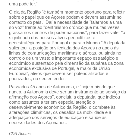
uma pode ter."
O dia da Região "é também momento oportuno para refletir
sobre o papel que os Açores podem e devem assumir no
contexto do país." Daí a necessidade de "falarmos a uma
só voz" frente ao "centralismo crónico que muitas vezes
grassa nos centros de poder nacionais", para fazer valer "o
significado dos nossos ativos geopolíticos e
geoestratégicos para Portugal e para o Mundo." A deputada
salientou "a posição privilegiada dos Açores no apoio às
linhas de comunicações marítimas e aéreas, ou ainda no
controlo de um vasto e importante espaço estratégico e
económico sustentado pela dimensão da subárea da zona
económica exclusiva de Portugal, a maior da União
Europeia", ativos que devem ser potencializados e
priorizados, no seu entender.
Passados 45 anos de Autonomia, e "hoje mais do que
nunca, a Autonomia deve ser um instrumento ao serviço da
afirmação dos Açores", concluiu a deputada, que indicou
como assuntos a ter em especial atenção o
desenvolvimento económico da Região, o combate às
alterações climáticas, os desafios da mobilidade e a
adequação dos serviços de educação e saúde às
necessidades dos Açorianos.
CDS Açores