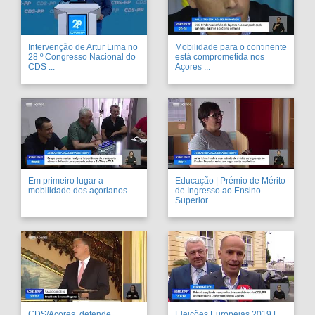
Intervenção de Artur Lima no
Mobilidade para o continente
28 º Congresso Nacional do
está comprometida nos
CDS ...
Açores ...
Em primeiro lugar a
Educação | Prémio de Mérito
mobilidade dos açorianos. ...
de Ingresso ao Ensino
Superior ...
CDS/Açores, defende
Eleições Europeias 2019 |