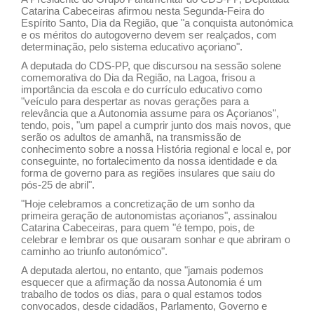
Catarina Cabeceiras afirmou nesta Segunda-Feira do
Espírito Santo, Dia da Região, que "a conquista autonómica
e os méritos do autogoverno devem ser realçados, com
determinação, pelo sistema educativo açoriano".
A deputada do CDS-PP, que discursou na sessão solene
comemorativa do Dia da Região, na Lagoa, frisou a
importância da escola e do currículo educativo como
"veículo para despertar as novas gerações para a
relevância que a Autonomia assume para os Açorianos",
tendo, pois, "um papel a cumprir junto dos mais novos, que
serão os adultos de amanhã, na transmissão de
conhecimento sobre a nossa História regional e local e, por
conseguinte, no fortalecimento da nossa identidade e da
forma de governo para as regiões insulares que saiu do
pós-25 de abril".
"Hoje celebramos a concretização de um sonho da
primeira geração de autonomistas açorianos", assinalou
Catarina Cabeceiras, para quem "é tempo, pois, de
celebrar e lembrar os que ousaram sonhar e que abriram o
caminho ao triunfo autonómico".
A deputada alertou, no entanto, que "jamais podemos
esquecer que a afirmação da nossa Autonomia é um
trabalho de todos os dias, para o qual estamos todos
convocados, desde cidadãos, Parlamento, Governo e