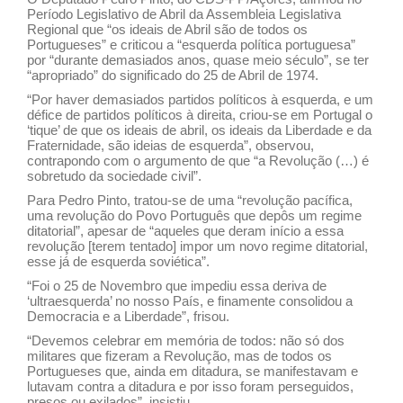
Período Legislativo de Abril da Assembleia Legislativa
Regional que “os ideais de Abril são de todos os
Portugueses” e criticou a “esquerda política portuguesa”
por “durante demasiados anos, quase meio século”, se ter
“apropriado” do significado do 25 de Abril de 1974.
“Por haver demasiados partidos políticos à esquerda, e um
défice de partidos políticos à direita, criou-se em Portugal o
‘tique’ de que os ideais de abril, os ideais da Liberdade e da
Fraternidade, são ideias de esquerda”, observou,
contrapondo com o argumento de que “a Revolução (…) é
sobretudo da sociedade civil”.
Para Pedro Pinto, tratou-se de uma “revolução pacífica,
uma revolução do Povo Português que depôs um regime
ditatorial”, apesar de “aqueles que deram início a essa
revolução [terem tentado] impor um novo regime ditatorial,
esse já de esquerda soviética”.
“Foi o 25 de Novembro que impediu essa deriva de
‘ultraesquerda’ no nosso País, e finamente consolidou a
Democracia e a Liberdade”, frisou.
“Devemos celebrar em memória de todos: não só dos
militares que fizeram a Revolução, mas de todos os
Portugueses que, ainda em ditadura, se manifestavam e
lutavam contra a ditadura e por isso foram perseguidos,
presos ou exilados”, insistiu.