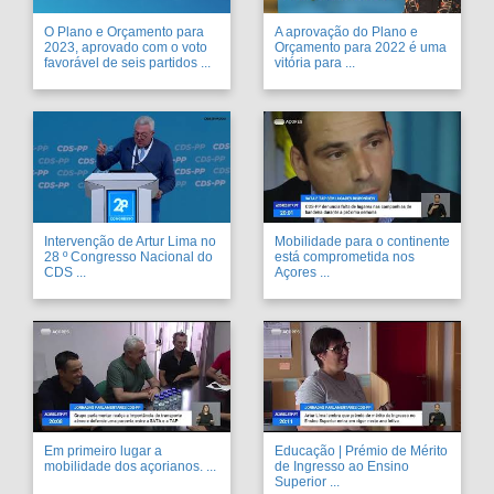
O Plano e Orçamento para
A aprovação do Plano e
2023, aprovado com o voto
Orçamento para 2022 é uma
favorável de seis partidos ...
vitória para ...
Intervenção de Artur Lima no
Mobilidade para o continente
28 º Congresso Nacional do
está comprometida nos
CDS ...
Açores ...
Em primeiro lugar a
Educação | Prémio de Mérito
mobilidade dos açorianos. ...
de Ingresso ao Ensino
Superior ...