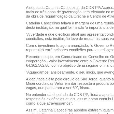
A deputada Catarina Cabeceiras do CDS-PP/Açores, e
mais de três anos de governação, tem efetuado na me
da obra de requalificação da Creche e Centro de Ati
Catarina Cabeceiras falava à margem de uma reuniã
desta instituição, na qual foi frisada “a importância
“A verdade é que o edifício atual não apresenta con
condições, esta instituição teve de mudar as suas va
Com o investimento agora anunciado, “o Governo Re
repercutirá em “melhores condições para as crianças
Recorde-se que, em Comunicado do Conselho do Gover
cooperação - valor investimento entre o Governo Reg
€4.362.562,80, com o objetivo de assegurar o finan
“Aguardamos, ansiosamente, o seu início, que avanç
A deputada eleita pelo círculo de São Jorge, quanto 
Misericórdia das Velas em dar resposta à procura po
vagas, que passaram a ser 60”, frisou.
No entender da deputada do CDS-PP, “toda a aposta q
resposta às exigências atuais, assim como contribui
como a que atravessamos”.
Assim, Catarina Cabeceiras apontou estarem igualm