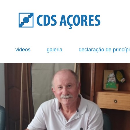
s
videos
galeria
declaração de princíp