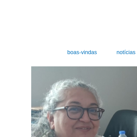
boas-vindas
notícia