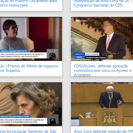
vação do Plano e Orçamento para
Intervenção de Artur Lima no 28 º
uma vitória para ...
Congresso Nacional do CDS ...
o | Prémio de Mérito de Ingresso
CDS/Açores, defende oposição
no Superior ...
construtiva que sirva os Açores e
Açorianos ...
sita Associação Seniores de São
Artur Lima defende isenção do IV