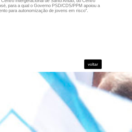
 Centro Intergeracional de Santo Antão, do Centro
o José, para a qual o Governo PSD/CDS/PPM apoiou a
mento para autonomização de jovens em risco”.
voltar