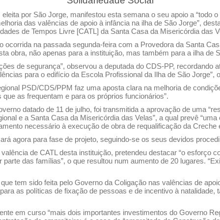
Solidariedade Social
leita por São Jorge, manifestou esta semana o seu apoio a “todo o
lhoria das valências de apoio à infância na ilha de São Jorge”, des
vidades de Tempos Livre [CATL] da Santa Casa da Misericórdia das Ve
o ocorrida na passada segunda-feira com a Provedora da Santa Casa
 desta obra, não apenas para a instituição, mas também para a ilha de 
dições de segurança”, observou a deputada do CDS-PP, recordando até
lências para o edifício da Escola Profissional da Ilha de São Jorge”
gional PSD/CDS/PPM faz uma aposta clara na melhoria de condições 
 que as frequentam e para os próprios funcionários”.
no datado de 11 de julho, foi transmitida a aprovação de uma “res
ional e a Santa Casa da Misericórdia das Velas”, a qual prevê “uma 
ciamento necessário à execução de obra de requalificação da Creche
ará agora para fase de projeto, seguindo-se os seus devidos proced
à valência de CATL desta instituição, pretendeu destacar “o esforço
r parte das famílias”, o que resultou num aumento de 20 lugares. “E
ue tem sido feita pelo Governo da Coligação nas valências de apoio
 para as políticas de fixação de pessoas e de incentivo à natalidade
ente em curso “mais dois importantes investimentos do Governo Reg