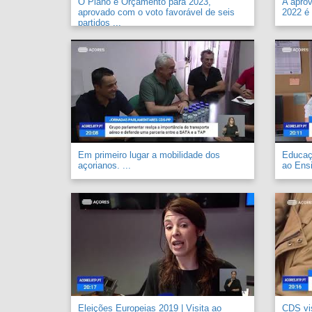
O Plano e Orçamento para 2023,
A apro
aprovado com o voto favorável de seis
2022 é 
partidos ...
Em primeiro lugar a mobilidade dos
Educaçã
açorianos. ...
ao Ensi
Eleições Europeias 2019 | Visita ao
CDS vi