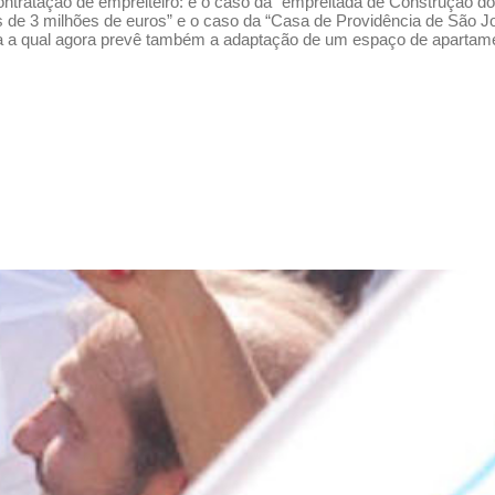
ontratação de empreiteiro: é o caso da “empreitada de Construção do
is de 3 milhões de euros” e o caso da “Casa de Providência de Sã
 para a qual agora prevê também a adaptação de um espaço de aparta