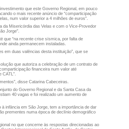
 investimento que este Governo Regional, em pouco
tacando o mais recente anúncio de “comparticipação
las, num valor superior a 4 milhões de euros”.
 da Misericórdia das Velas e com o Vice-Provedor
São Jorge”.
 que “na recente crise sísmica, por falta de
, onde ainda permanecem instaladas.
em duas valências desta instituição”, que se
olução que autoriza a celebração de um contrato de
comparticipação financeira num valor até
 e CATL”.
imentos”, disse Catarina Cabeceiras.
 conjunto do Governo Regional e da Santa Casa da
xistiam 40 vagas e foi realizado um aumento de
 à infância em São Jorge, tem a importância de dar
, tão prementes numa época de declínio demográfico
ional no que concerne às respostas direcionadas ao