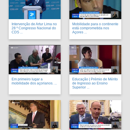
Intervenção de Artur Lima no
Mobilidade para o continente
28 º Congresso Nacional do
está comprometida nos
CDS ...
Açores ...
Em primeiro lugar a
Educação | Prémio de Mérito
mobilidade dos açorianos. ...
de Ingresso ao Ensino
Superior ...