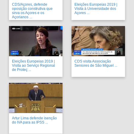
CDS/Açores, defende
Eleições Europeias 2019 |
oposição construtiva que
Visita à Universidade dos
sirva os Açores e os
Açores ...
Açorianos ...
Eleições Europeias 2019 |
CDS visita Associação
Visita ao Serviço Regional
Seniores de São Miguel ...
de Proteç ...
Artur Lima defende isenção
do IVA para as IPSS ...