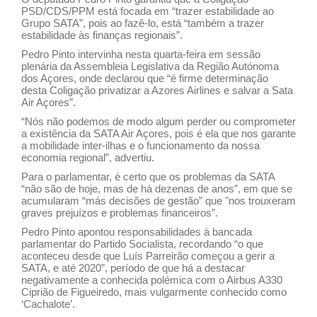
PSD/CDS/PPM está focada em “trazer estabilidade ao
Grupo SATA”, pois ao fazê-lo, está “também a trazer
estabilidade às finanças regionais”.
Pedro Pinto intervinha nesta quarta-feira em sessão
plenária da Assembleia Legislativa da Região Autónoma
dos Açores, onde declarou que “é firme determinação
desta Coligação privatizar a Azores Airlines e salvar a Sata
Air Açores”.
“Nós não podemos de modo algum perder ou comprometer
a existência da SATA Air Açores, pois é ela que nos garante
a mobilidade inter-ilhas e o funcionamento da nossa
economia regional”, advertiu.
Para o parlamentar, é certo que os problemas da SATA
“não são de hoje, mas de há dezenas de anos”, em que se
acumularam “más decisões de gestão” que "nos trouxeram
graves prejuízos e problemas financeiros”.
Pedro Pinto apontou responsabilidades à bancada
parlamentar do Partido Socialista, recordando “o que
aconteceu desde que Luís Parreirão começou a gerir a
SATA, e até 2020”, período de que há a destacar
negativamente a conhecida polémica com o Airbus A330
Ciprião de Figueiredo, mais vulgarmente conhecido como
‘Cachalote’.