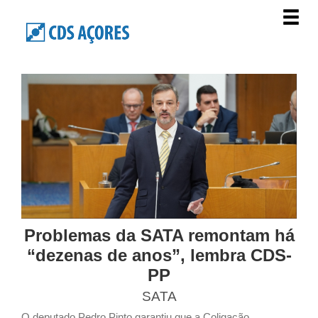
Problemas da SATA remontam há
“dezenas de anos”, lembra CDS-
PP
SATA
O deputado Pedro Pinto garantiu que a Coligação