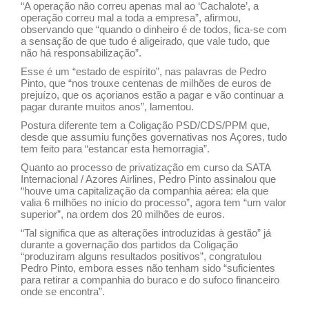
“A operação não correu apenas mal ao ‘Cachalote’, a
operação correu mal a toda a empresa”, afirmou,
observando que “quando o dinheiro é de todos, fica-se com
a sensação de que tudo é aligeirado, que vale tudo, que
não há responsabilização”.
Esse é um “estado de espírito”, nas palavras de Pedro
Pinto, que “nos trouxe centenas de milhões de euros de
prejuízo, que os açorianos estão a pagar e vão continuar a
pagar durante muitos anos”, lamentou.
Postura diferente tem a Coligação PSD/CDS/PPM que,
desde que assumiu funções governativas nos Açores, tudo
tem feito para “estancar esta hemorragia”.
Quanto ao processo de privatização em curso da SATA
Internacional / Azores Airlines, Pedro Pinto assinalou que
“houve uma capitalização da companhia aérea: ela que
valia 6 milhões no início do processo”, agora tem “um valor
superior”, na ordem dos 20 milhões de euros.
“Tal significa que as alterações introduzidas à gestão” já
durante a governação dos partidos da Coligação
“produziram alguns resultados positivos”, congratulou
Pedro Pinto, embora esses não tenham sido “suficientes
para retirar a companhia do buraco e do sufoco financeiro
onde se encontra”.