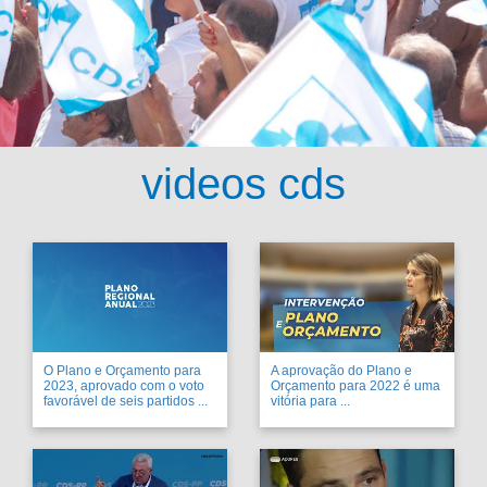
videos cds
O Plano e Orçamento para
A aprovação do Plano e
2023, aprovado com o voto
Orçamento para 2022 é uma
favorável de seis partidos ...
vitória para ...