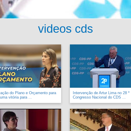
videos cds
vação do Plano e Orçamento para
Intervenção de Artur Lima no 28 º
uma vitória para ...
Congresso Nacional do CDS ...