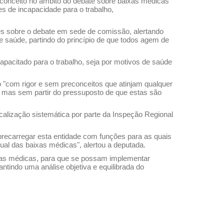
conceito no âmbito do debate sobre baixas médicas
s de incapacidade para o trabalho,
es sobre o debate em sede de comissão, alertando
 saúde, partindo do princípio de que todos agem de
apacitado para o trabalho, seja por motivos de saúde
o "com rigor e sem preconceitos que atinjam qualquer
, mas sem partir do pressuposto de que estas são
alização sistemática por parte da Inspeção Regional
brecarregar esta entidade com funções para as quais
al das baixas médicas", alertou a deputada.
xas médicas, para que se possam implementar
ntindo uma análise objetiva e equilibrada do