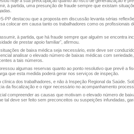
tou hoje a sua preocupação quanto ao risco de generalização e pre
mir, à partida, uma presunção de fraude sempre que existam situaçõe
gadas.
CDS-PP destacou que a proposta em discussão levanta sérias reflexõ
a colocar em causa tanto os trabalhadores como os profissionais de
ssumir, à partida, que há fraude sempre que alguém se encontra inc
dade de prestar apoio familiar", afirmou.
 situações de baixa médica seja necessário, este deve ser conduzid
ssencial analisar o elevado número de baixas médicas com seriedade
entes a tais números.
ressou algumas reservas quanto ao ponto resolutivo que prevê a fisc
ga que esta medida poderá gerar nos serviços de inspeção.
 clínica dos trabalhadores, e não à Inspeção Regional da Saúde. So
ia da fiscalização e o rigor necessário no acompanhamento processu
ncial compreender as causas que motivam o elevado número de bai
e tal deve ser feito sem preconceitos ou suspeições infundadas, gara