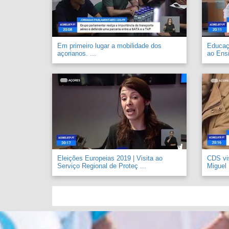
Em primeiro lugar a mobilidade dos
Educaçã
açorianos. ...
ao Ensi
Eleições Europeias 2019 | Visita ao
CDS vi
Serviço Regional de Proteç ...
Miguel .