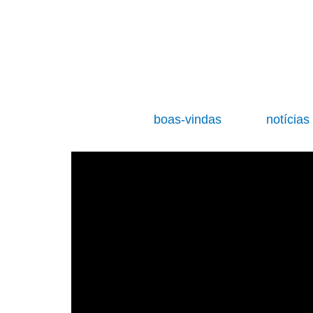
boas-vindas
notícia