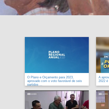
O Plano e Orçamento para 2023,
A apro
aprovado com o voto favorável de seis
2022 é 
partidos ...