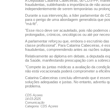
A Deputada Catarina Cabeceiras, do CDS-PP, manifes
fraudulentas, sublinhando a importância de não assu
independentemente de serem temporárias ou prolon
Durante a sua intervenção, a líder parlamentar do 
para o perigo de uma abordagem generalista que poss
“má-fé”.
"Esse risco deve ser acautelado, pois não podemos a
prolongados, crónicos, oncológicos ou até por necessi
A parlamentar reforçou que, embora o escrutínio das
classe profissional". Para Catarina Cabeceiras, é e
fraudulentas, compreendendo antes as razões subjac
Relativamente ao diploma em debate, a deputada exp
da Saúde, manifestando preocupação com a sobrecar
"Compete às juntas médicas a avaliação da condição
não está vocacionada poderá comprometer a eficiênc
Catarina Cabeceiras concluiu afirmando que é esse
soluções adequadas e justas. No entanto, advertiu qu
problema.
CDS Açores
14-03-2025
Comunicação
Categoria: CDS Açores