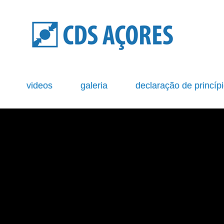
s
videos
galeria
declaração de princíp