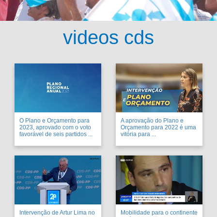
videos cds
O Plano e Orçamento para
A aprovação do Plano e
2023, aprovado com o voto
Orçamento para 2022 é uma
favorável de seis partidos ...
vitória para ...
Intervenção de Artur Lima no
Mobilidade para o continente