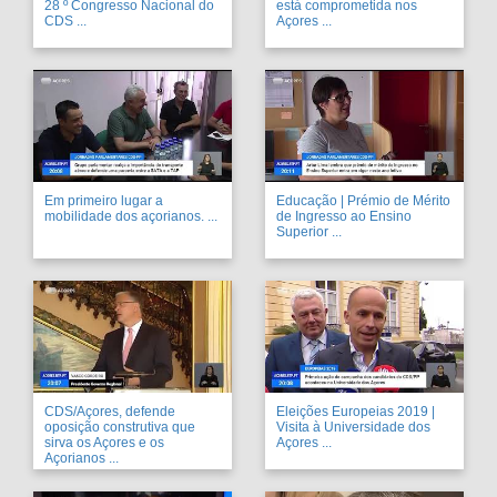
28 º Congresso Nacional do
está comprometida nos
CDS ...
Açores ...
Em primeiro lugar a
Educação | Prémio de Mérito
mobilidade dos açorianos. ...
de Ingresso ao Ensino
Superior ...
CDS/Açores, defende
Eleições Europeias 2019 |
oposição construtiva que
Visita à Universidade dos
sirva os Açores e os
Açores ...
Açorianos ...