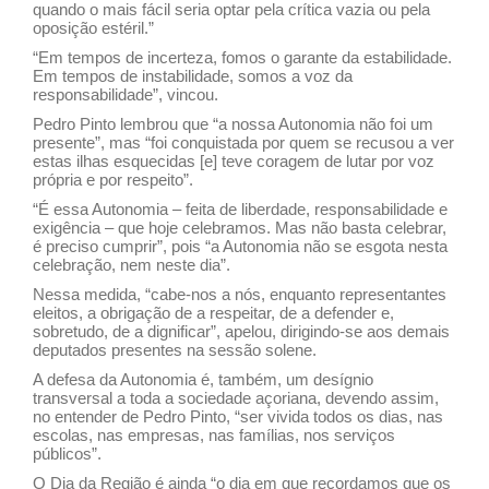
quando o mais fácil seria optar pela crítica vazia ou pela
oposição estéril.”
“Em tempos de incerteza, fomos o garante da estabilidade.
Em tempos de instabilidade, somos a voz da
responsabilidade”, vincou.
Pedro Pinto lembrou que “a nossa Autonomia não foi um
presente”, mas “foi conquistada por quem se recusou a ver
estas ilhas esquecidas [e] teve coragem de lutar por voz
própria e por respeito”.
“É essa Autonomia – feita de liberdade, responsabilidade e
exigência – que hoje celebramos. Mas não basta celebrar,
é preciso cumprir”, pois “a Autonomia não se esgota nesta
celebração, nem neste dia”.
Nessa medida, “cabe-nos a nós, enquanto representantes
eleitos, a obrigação de a respeitar, de a defender e,
sobretudo, de a dignificar”, apelou, dirigindo-se aos demais
deputados presentes na sessão solene.
A defesa da Autonomia é, também, um desígnio
transversal a toda a sociedade açoriana, devendo assim,
no entender de Pedro Pinto, “ser vivida todos os dias, nas
escolas, nas empresas, nas famílias, nos serviços
públicos”.
O Dia da Região é ainda “o dia em que recordamos que os