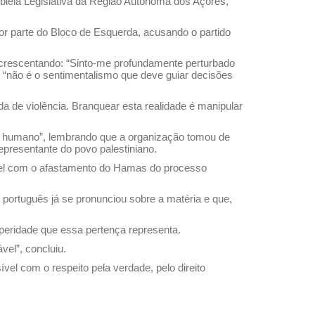
bleia Legislativa da Região Autónoma dos Açores,
or parte do Bloco de Esquerda, acusando o partido
crescentando: “Sinto-me profundamente perturbado
, “não é o sentimentalismo que deve guiar decisões
 de violência. Branquear esta realidade é manipular
o humano”, lembrando que a organização tomou de
epresentante do povo palestiniano.
ível com o afastamento do Hamas do processo
português já se pronunciou sobre a matéria e que,
eridade que essa pertença representa.
vel”, concluiu.
 com o respeito pela verdade, pelo direito