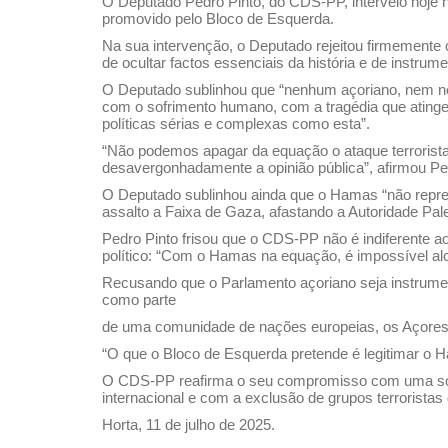
O Deputado Pedro Pinto, do CDS-PP, interveio hoje 
promovido pelo Bloco de Esquerda.
Na sua intervenção, o Deputado rejeitou firmemente
de ocultar factos essenciais da história e de instrume
O Deputado sublinhou que “nenhum açoriano, nem ne
com o sofrimento humano, com a tragédia que atinge 
políticas sérias e complexas como esta”.
“Não podemos apagar da equação o ataque terrorista
desavergonhadamente a opinião pública”, afirmou Pe
O Deputado sublinhou ainda que o Hamas “não repre
assalto a Faixa de Gaza, afastando a Autoridade Pale
Pedro Pinto frisou que o CDS-PP não é indiferente
político: “Com o Hamas na equação, é impossível alc
Recusando que o Parlamento açoriano seja instrumen
como parte
de uma comunidade de nações europeias, os Açores 
“O que o Bloco de Esquerda pretende é legitimar o H
O CDS-PP reafirma o seu compromisso com uma soluç
internacional e com a exclusão de grupos terroristas
Horta, 11 de julho de 2025.