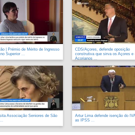
o | Prémio de Mérito de Ingresso
CDS/Açores, defende oposição
no Superior ...
construtiva que sirva os Açores e
Açorianos ...
sita Associação Seniores de São
Artur Lima defende isenção do IV
..
as IPSS ...