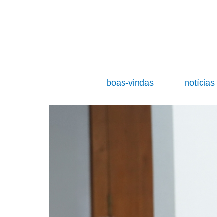
boas-vindas
notícia