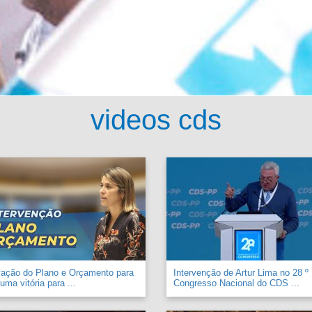
videos cds
vação do Plano e Orçamento para
Intervenção de Artur Lima no 28 º
uma vitória para ...
Congresso Nacional do CDS ...