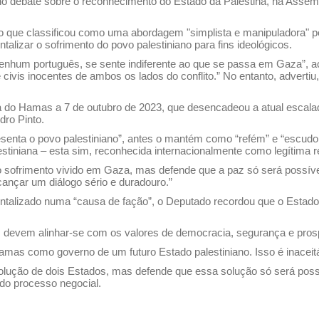
no debate sobre o reconhecimento do Estado da Palestina, na Assem
 o que classificou como uma abordagem "simplista e manipuladora" p
ntalizar o sofrimento do povo palestiniano para fins ideológicos.
nhum português, se sente indiferente ao que se passa em Gaza”, a
civis inocentes de ambos os lados do conflito.” No entanto, advertiu
 do Hamas a 7 de outubro de 2023, que desencadeou a atual escalada
dro Pinto.
senta o povo palestiniano”, antes o mantém como “refém” e “escud
stiniana – esta sim, reconhecida internacionalmente como legítima r
 ao sofrimento vivido em Gaza, mas defende que a paz só será poss
ançar um diálogo sério e duradouro.”
talizado numa “causa de fação”, o Deputado recordou que o Estado 
devem alinhar-se com os valores de democracia, segurança e prosp
amas como governo de um futuro Estado palestiniano. Isso é inaceitá
ão de dois Estados, mas defende que essa solução só será possível
 do processo negocial.