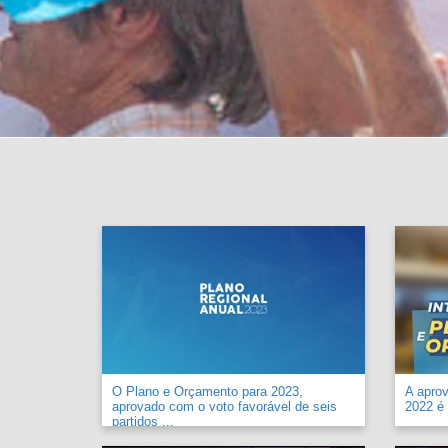
O Plano e Orçamento para 2023,
A apro
aprovado com o voto favorável de seis
2022 é 
partidos ...