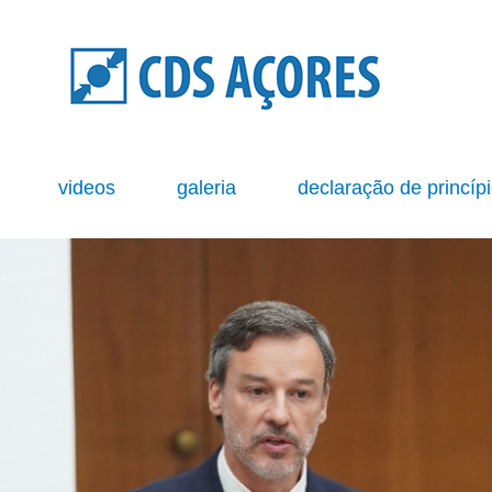
s
videos
galeria
declaração de princíp