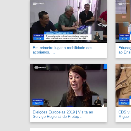
Em primeiro lugar a mobilidade dos
Educaçã
açorianos. ...
ao Ensi
Eleições Europeias 2019 | Visita ao
CDS vi
Serviço Regional de Proteç ...
Miguel .