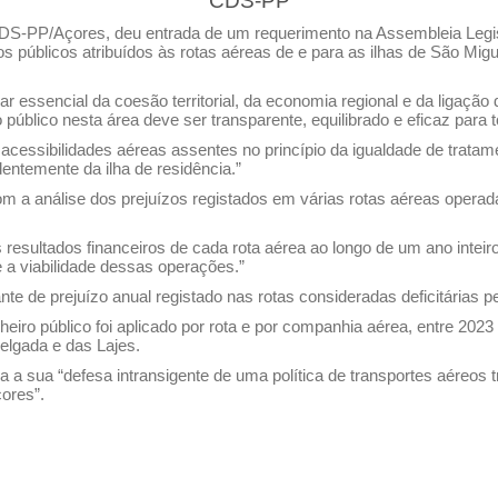
CDS-PP
DS-PP/Açores, deu entrada de um requerimento na Assembleia Legis
 públicos atribuídos às rotas aéreas de e para as ilhas de São Migue
r essencial da coesão territorial, da economia regional e da ligaç
 público nesta área deve ser transparente, equilibrado e eficaz para t
acessibilidades aéreas assentes no princípio da igualdade de trata
entemente da ilha de residência.”
 a análise dos prejuízos registados em várias rotas aéreas operada
resultados financeiros de cada rota aérea ao longo de um ano intei
e a viabilidade dessas operações.”
te de prejuízo anual registado nas rotas consideradas deficitárias pe
eiro público foi aplicado por rota e por companhia aérea, entre 20
elgada e das Lajes.
a sua “defesa intransigente de uma política de transportes aéreos 
çores”.