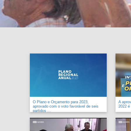
O Plano e Orçamento para 2023,
A apro
aprovado com o voto favorável de seis
2022 é 
partidos ...