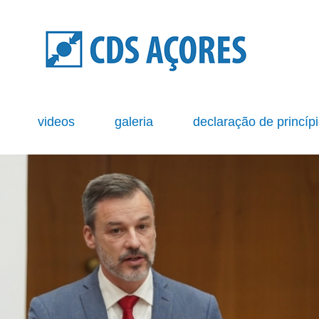
s
videos
galeria
declaração de princíp