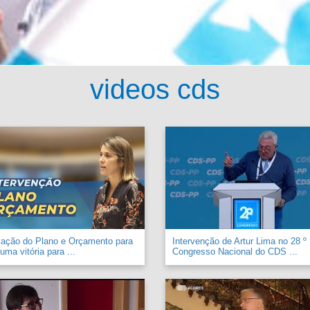
videos cds
vação do Plano e Orçamento para
Intervenção de Artur Lima no 28 º
uma vitória para ...
Congresso Nacional do CDS ...