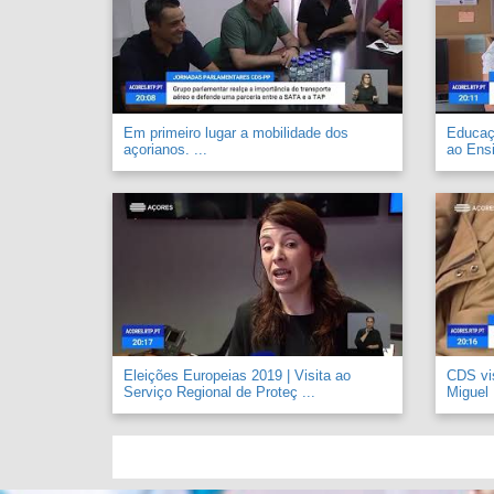
Em primeiro lugar a mobilidade dos
Educaçã
açorianos. ...
ao Ensi
Eleições Europeias 2019 | Visita ao
CDS vi
Serviço Regional de Proteç ...
Miguel .