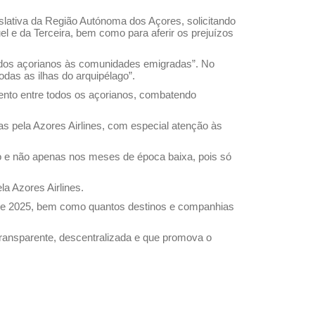
lativa da Região Autónoma dos Açores, solicitando
l e da Terceira, bem como para aferir os prejuízos
ão dos açorianos às comunidades emigradas”. No
odas as ilhas do arquipélago”.
mento entre todos os açorianos, combatendo
s pela Azores Airlines, com especial atenção às
ro e não apenas nos meses de época baixa, pois só
la Azores Airlines.
23 e 2025, bem como quantos destinos e companhias
transparente, descentralizada e que promova o