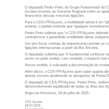
O deputado Pedro Pinto, do Grupo Parlamentar do C
esclarecimentos ao Governo Regional sobre os apoios
financeiros dessas mesmas ligações.
Para o CDS-PP/Açores, a mobilidade aérea é um “pila
entanto, o partido entende que “qualquer investimento
Pedro Pinto salienta que “o CDS-PP/Açores defende 
centralismos e garantindo mobilidade plena, independ
Um dos focos centrais do requerimento prende-se com
ligações internacionais a partir da ilha Terceira.
O deputado sublinha que “é fundamental conhecer os 
assim se pode avaliar, com verdade, o impacto real 
Nesse sentido, é solicitada a discriminação do montan
Além disso, o CDS-PP/Açores quer saber quanto dinh
aéreas servem atualmente os aeroportos de Ponta D
O deputado do CDS-PP/Açores, Pedro Pinto, reafirma 
desenvolvimento equilibrado de todas as ilhas dos A
Angra do Heroísmo, 18 de julho de 2025.
CDS Açores
18-07-2025