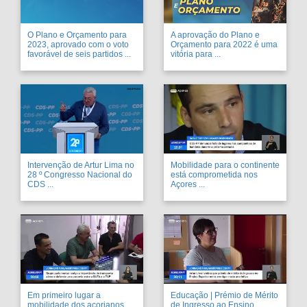
O Plano e Orçamento para
A aprovação do Plano e
2023, aprovado com o voto
Orçamento para 2022 é uma
favorável de seis partidos ...
vitória para ...
Intervenção de Artur Lima no
Mobilidade para o continente
28 º Congresso Nacional do
está comprometida nos
CDS ...
Açores ...
Em primeiro lugar a
Educação | Prémio de Mérito
mobilidade dos açorianos. ...
de Ingresso ao Ensino