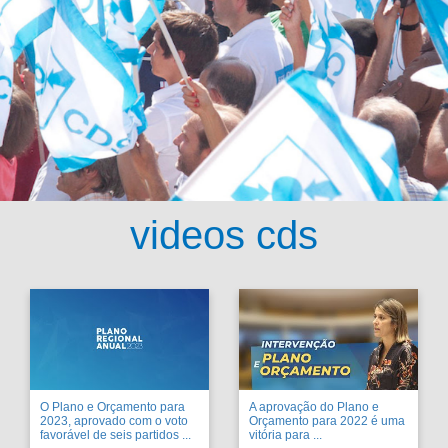
videos cds
O Plano e Orçamento para
A aprovação do Plano e
2023, aprovado com o voto
Orçamento para 2022 é uma
favorável de seis partidos ...
vitória para ...