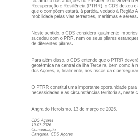
No âmbito das audições do Presidente do Governo Re
Recuperação e Resiliência (PTRR), o CDS deixou clar
que o compõem estará, à partida, vedado à Região A
mobilidade pelas vias terrestres, marítimas e aéreas.
Neste sentido, o CDS considera igualmente imperioso
sucedeu com o PRR, nem os seus pilares estanques, 
de diferentes pilares.
Para além disso, o CDS entende que o PTRR deverá s
geotérmica na central da ilha Terceira, bem como à
dos Açores, e, finalmente, aos riscos da cibersegura
O PTRR constitui uma importante oportunidade para to
necessidades e as circunstâncias territoriais, nest
Angra do Heroísmo, 13 de março de 2026.
CDS Açores
19-03-2026
Comunicação
Categoria: CDS Açores