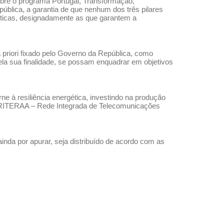
bre o programa Portugal, Transformação,
ública, a garantia de que nenhum dos três pilares
íticas, designadamente as que garantem a
 priori fixado pelo Governo da República, como
la sua finalidade, se possam enquadrar em objetivos
à resiliência energética, investindo na produção
 à RITERAA – Rede Integrada de Telecomunicações
inda por apurar, seja distribuído de acordo com as