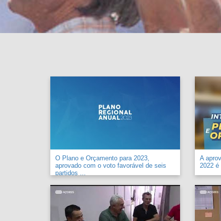
O Plano e Orçamento para 2023,
A apro
aprovado com o voto favorável de seis
2022 é 
partidos ...