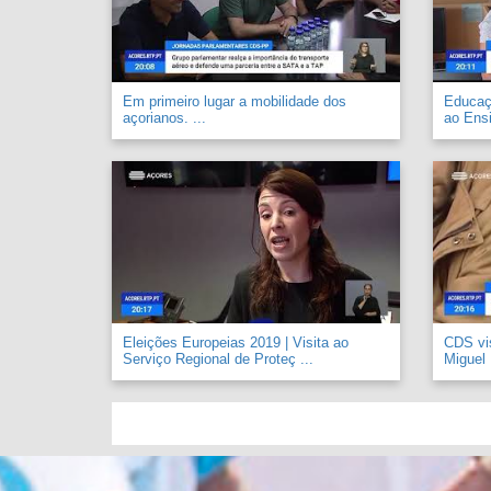
Em primeiro lugar a mobilidade dos
Educaçã
açorianos. ...
ao Ensi
Eleições Europeias 2019 | Visita ao
CDS vi
Serviço Regional de Proteç ...
Miguel .