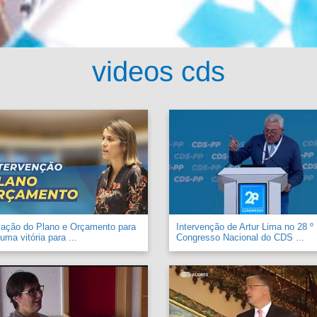
videos cds
vação do Plano e Orçamento para
Intervenção de Artur Lima no 28 º
uma vitória para ...
Congresso Nacional do CDS ...