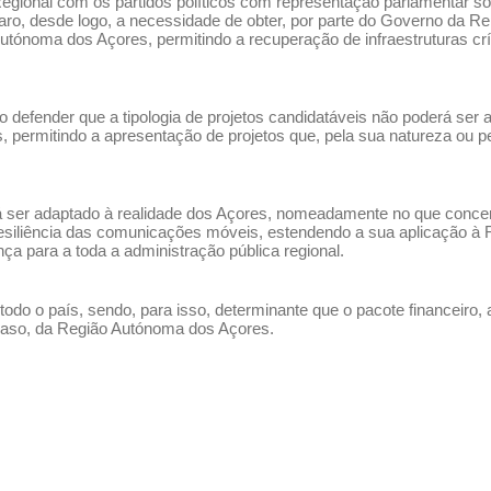
gional com os partidos políticos com representação parlamentar so
o, desde logo, a necessidade de obter, por parte do Governo da Rep
utónoma dos Açores, permitindo a recuperação de infraestruturas cr
 defender que a tipologia de projetos candidatáveis não poderá ser a
permitindo a apresentação de projetos que, pela sua natureza ou pe
er adaptado à realidade dos Açores, nomeadamente no que concerne 
 resiliência das comunicações móveis, estendendo a sua aplicação
nça para a toda a administração pública regional.
do o país, sendo, para isso, determinante que o pacote financeiro, a
e caso, da Região Autónoma dos Açores.