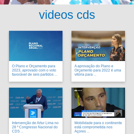
videos cds
O Plano e Orçamento para
A aprovação do Plano e
2023, aprovado com o voto
Orçamento para 2022 é uma
favorável de seis partidos ...
vitória para ...
Intervenção de Artur Lima no
Mobilidade para o continente
28 º Congresso Nacional do
está comprometida nos
CDS ...
Açores ...