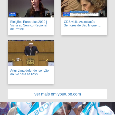
Eleições Europeias 2019 |
CDS visita Associação
Visita ao Serviço Regional
Seniores de São Miguel ...
de Proteç ...
Artur Lima defende isenção
do IVA para as IPSS ...
ver mais em youtube.com