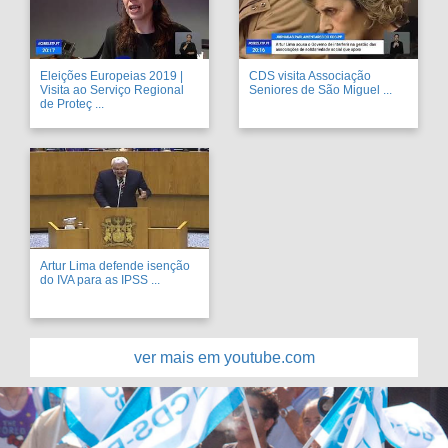
Eleições Europeias 2019 |
CDS visita Associação
Visita ao Serviço Regional
Seniores de São Miguel ...
de Proteç ...
Artur Lima defende isenção
do IVA para as IPSS ...
ver mais em youtube.com