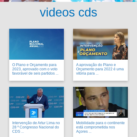
videos cds
O Plano e Orçamento para
A aprovação do Plano e
2023, aprovado com o voto
Orçamento para 2022 é uma
favorável de seis partidos ...
vitória para ...
Intervenção de Artur Lima no
Mobilidade para o continente
28 º Congresso Nacional do
está comprometida nos
CDS ...
Açores ...