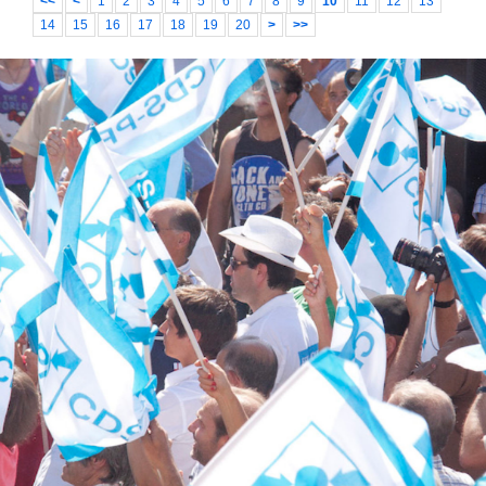
<<
<
1
2
3
4
5
6
7
8
9
10
11
12
13
14
15
16
17
18
19
20
>
>>