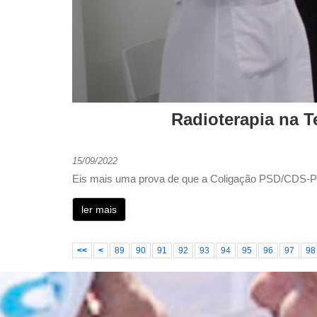
Radioterapia na T
15/09/2022
Eis mais uma prova de que a Coligação PSD/CDS-
ler mais
<<
<
89
90
91
92
93
94
95
96
97
98