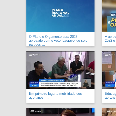
O Plano e Orçamento para 2023,
A apro
aprovado com o voto favorável de seis
2022 é 
partidos ...
Em primeiro lugar a mobilidade dos
Educaçã
açorianos. ...
ao Ensi