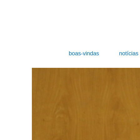
boas-vindas
notícia