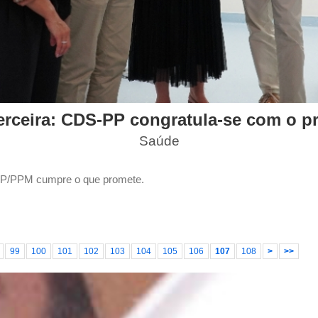
erceira: CDS-PP congratula-se com o pr
Saúde
PP/PPM cumpre o que promete.
99
100
101
102
103
104
105
106
107
108
>
>>