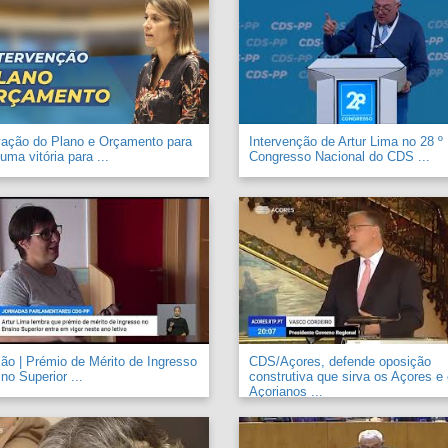
vação do Plano e Orçamento para
Intervenção de Artur Lima no 28 º
uma vitória para ...
Congresso Nacional do CDS ...
o | Prémio de Mérito de Ingresso
CDS/Açores, defende oposição
no Superior ...
construtiva que sirva os Açores e
Açorianos ...