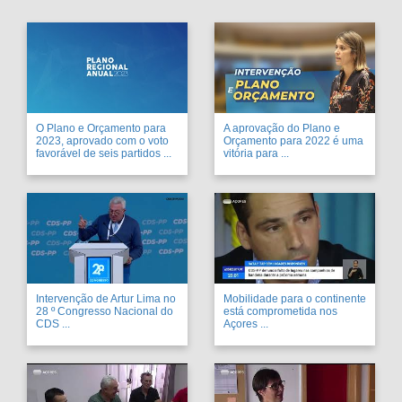
O Plano e Orçamento para
A aprovação do Plano e
2023, aprovado com o voto
Orçamento para 2022 é uma
favorável de seis partidos ...
vitória para ...
Intervenção de Artur Lima no
Mobilidade para o continente
28 º Congresso Nacional do
está comprometida nos
CDS ...
Açores ...