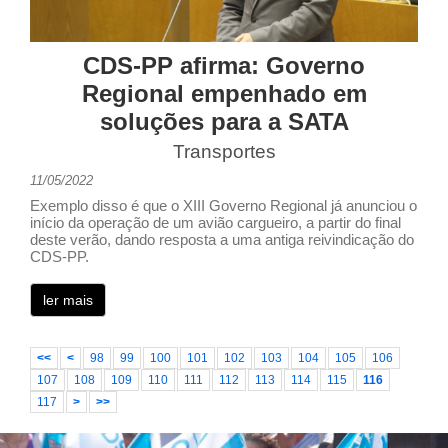
CDS-PP afirma: Governo
Regional empenhado em
soluções para a SATA
Transportes
11/05/2022
Exemplo disso é que o XIII Governo Regional já anunciou o
início da operação de um avião cargueiro, a partir do final
deste verão, dando resposta a uma antiga reivindicação do
CDS-PP.
ler mais
<<
<
98
99
100
101
102
103
104
105
106
107
108
109
110
111
112
113
114
115
116
117
>
>>