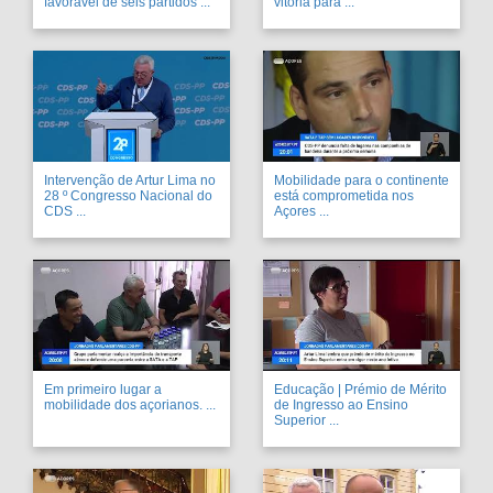
favorável de seis partidos ...
vitória para ...
Intervenção de Artur Lima no
Mobilidade para o continente
28 º Congresso Nacional do
está comprometida nos
CDS ...
Açores ...
Em primeiro lugar a
Educação | Prémio de Mérito
mobilidade dos açorianos. ...
de Ingresso ao Ensino
Superior ...