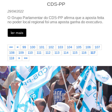
CDS-PP
29/04/2022
O Grupo Parlamentar do CDS-PP afirma que a aposta feita
no poder local regional foi uma aposta ganha do executivo.
ler mais
<<
<
99
100
101
102
103
104
105
106
107
108
109
110
111
112
113
114
115
116
117
118
>
>>