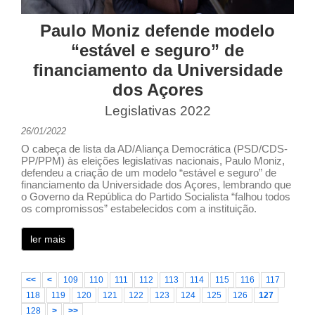
Paulo Moniz defende modelo
“estável e seguro” de
financiamento da Universidade
dos Açores
Legislativas 2022
26/01/2022
O cabeça de lista da AD/Aliança Democrática (PSD/CDS-
PP/PPM) às eleições legislativas nacionais, Paulo Moniz,
defendeu a criação de um modelo “estável e seguro” de
financiamento da Universidade dos Açores, lembrando que
o Governo da República do Partido Socialista “falhou todos
os compromissos” estabelecidos com a instituição.
ler mais
<<
<
109
110
111
112
113
114
115
116
117
118
119
120
121
122
123
124
125
126
127
128
>
>>