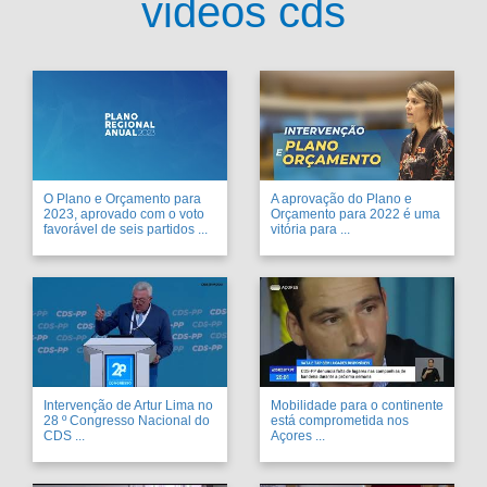
videos cds
O Plano e Orçamento para
A aprovação do Plano e
2023, aprovado com o voto
Orçamento para 2022 é uma
favorável de seis partidos ...
vitória para ...
Intervenção de Artur Lima no
Mobilidade para o continente
28 º Congresso Nacional do
está comprometida nos
CDS ...
Açores ...