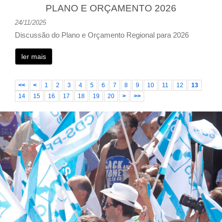
PLANO E ORÇAMENTO 2026
24/11/2025
Discussão do Plano e Orçamento Regional para 2026
ler mais
<<
<
1
2
3
4
5
6
7
8
9
10
11
12
13
14
15
16
17
18
19
20
>
>>