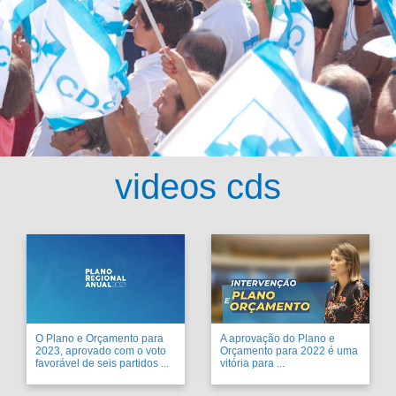
videos cds
O Plano e Orçamento para
A aprovação do Plano e
2023, aprovado com o voto
Orçamento para 2022 é uma
favorável de seis partidos ...
vitória para ...