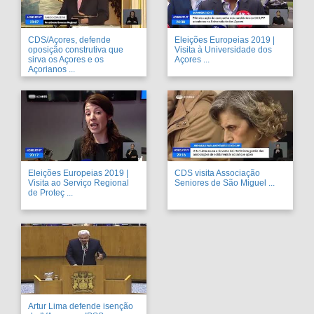
CDS/Açores, defende
Eleições Europeias 2019 |
oposição construtiva que
Visita à Universidade dos
sirva os Açores e os
Açores ...
Açorianos ...
Eleições Europeias 2019 |
CDS visita Associação
Visita ao Serviço Regional
Seniores de São Miguel ...
de Proteç ...
Artur Lima defende isenção