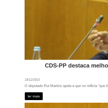
CDS-PP destaca melhor
14/12/2021
O deputado Rui Martins apela a que se reflicta "que 
ler mais