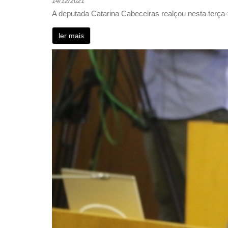
14/12/2021
A deputada Catarina Cabeceiras realçou nesta terça-f
ler mais