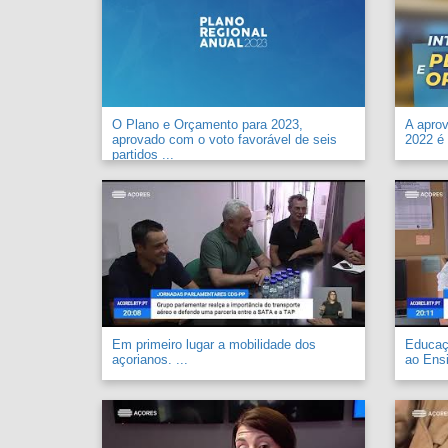
O Plano e Orçamento para 2023,
A apro
aprovado com o voto favorável de seis
2022 é 
partidos ...
Em primeiro lugar a mobilidade dos
Educaçã
açorianos. ...
ao Ensi