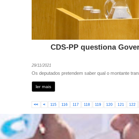
CDS-PP questiona Gover
29/11/2021
Os deputados pretendem saber qual o montante trans
ler mais
<<
<
115
116
117
118
119
120
121
122