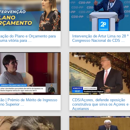
vação do Plano e Orçamento para
Intervenção de Artur Lima no 28 º
uma vitória para ...
Congresso Nacional do CDS ...
o | Prémio de Mérito de Ingresso
CDS/Açores, defende oposição
no Superior ...
construtiva que sirva os Açores e
Açorianos ...