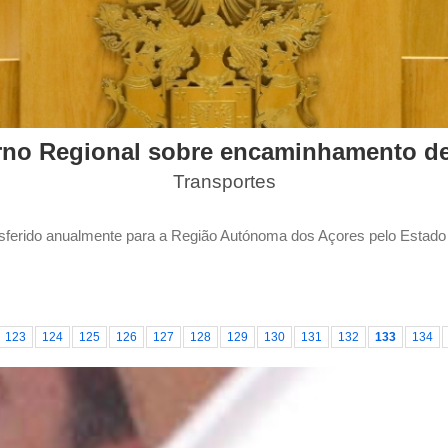
no Regional sobre encaminhamento de
Transportes
ferido anualmente para a Região Autónoma dos Açores pelo Estado 
123
124
125
126
127
128
129
130
131
132
133
134