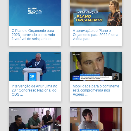
O Plano e Orçamento para
A aprovação do Plano e
2023, aprovado com o voto
Orçamento para 2022 é uma
favorável de seis partidos ...
vitória para ...
Intervenção de Artur Lima no
Mobilidade para o continente
28 º Congresso Nacional do
está comprometida nos
CDS ...
Açores ...