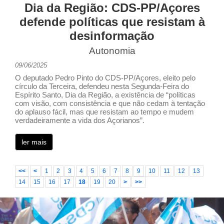
Dia da Região: CDS-PP/Açores
defende políticas que resistam à
desinformação
Autonomia
09/06/2025
O deputado Pedro Pinto do CDS-PP/Açores, eleito pelo
círculo da Terceira, defendeu nesta Segunda-Feira do
Espírito Santo, Dia da Região, a existência de “políticas
com visão, com consistência e que não cedam à tentação
do aplauso fácil, mas que resistam ao tempo e mudem
verdadeiramente a vida dos Açorianos”.
ler mais
<<
<
1
2
3
4
5
6
7
8
9
10
11
12
13
14
15
16
17
18
19
20
>
>>