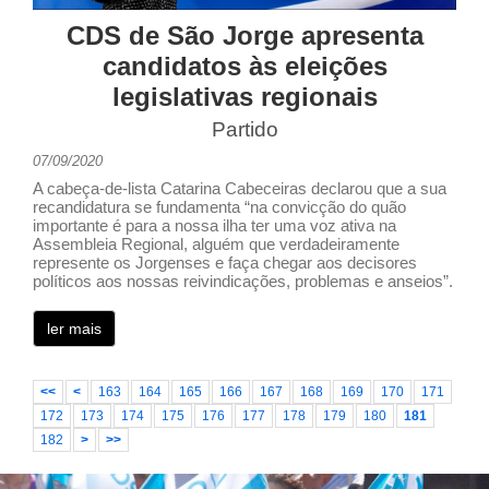
CDS de São Jorge apresenta
candidatos às eleições
legislativas regionais
Partido
07/09/2020
A cabeça-de-lista Catarina Cabeceiras declarou que a sua
recandidatura se fundamenta “na convicção do quão
importante é para a nossa ilha ter uma voz ativa na
Assembleia Regional, alguém que verdadeiramente
represente os Jorgenses e faça chegar aos decisores
políticos aos nossas reivindicações, problemas e anseios”.
ler mais
<<
<
163
164
165
166
167
168
169
170
171
172
173
174
175
176
177
178
179
180
181
182
>
>>