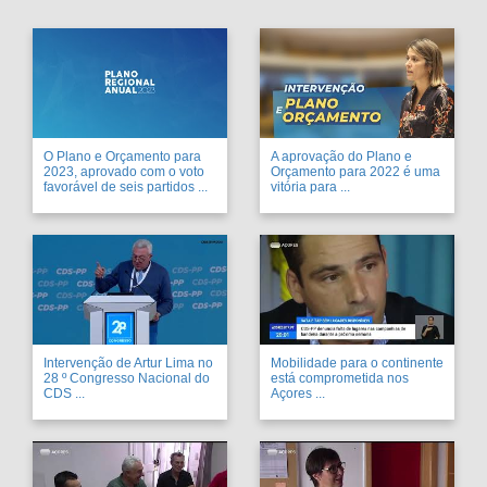
O Plano e Orçamento para
A aprovação do Plano e
2023, aprovado com o voto
Orçamento para 2022 é uma
favorável de seis partidos ...
vitória para ...
Intervenção de Artur Lima no
Mobilidade para o continente
28 º Congresso Nacional do
está comprometida nos
CDS ...
Açores ...