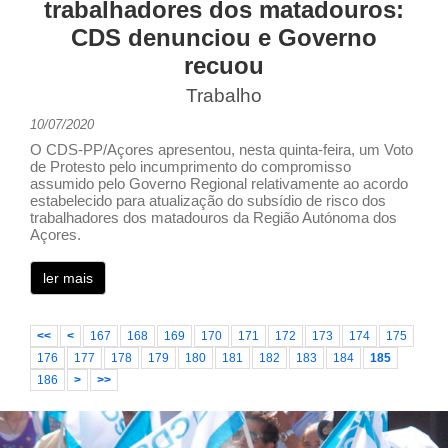
trabalhadores dos matadouros:
CDS denunciou e Governo
recuou
Trabalho
10/07/2020
O CDS-PP/Açores apresentou, nesta quinta-feira, um Voto
de Protesto pelo incumprimento do compromisso
assumido pelo Governo Regional relativamente ao acordo
estabelecido para atualização do subsídio de risco dos
trabalhadores dos matadouros da Região Autónoma dos
Açores.
ler mais
<<
<
167
168
169
170
171
172
173
174
175
176
177
178
179
180
181
182
183
184
185
186
>
>>