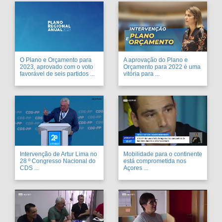
O Plano e Orçamento para
A aprovação do Plano e
2023, aprovado com o voto
Orçamento para 2022 é uma
favorável de seis partidos ...
vitória para ...
Intervenção de Artur Lima no
Mobilidade para o continente
28 º Congresso Nacional do
está comprometida nos
CDS ...
Açores ...