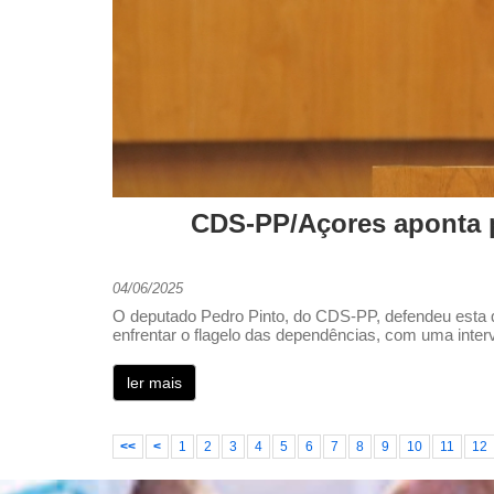
CDS-PP/Açores aponta p
04/06/2025
O deputado Pedro Pinto, do CDS-PP, defendeu esta qu
enfrentar o flagelo das dependências, com uma inter
ler mais
<<
<
1
2
3
4
5
6
7
8
9
10
11
12