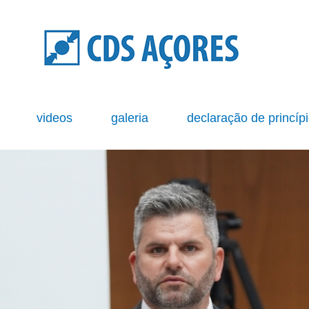
s
videos
galeria
declaração de princíp