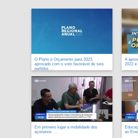
O Plano e Orçamento para 2023,
A apro
aprovado com o voto favorável de seis
2022 é 
partidos ...
Em primeiro lugar a mobilidade dos
Educaçã
açorianos. ...
ao Ensi