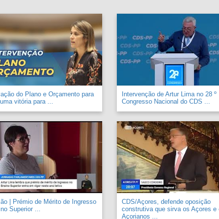
vação do Plano e Orçamento para
Intervenção de Artur Lima no 28 º
uma vitória para ...
Congresso Nacional do CDS ...
o | Prémio de Mérito de Ingresso
CDS/Açores, defende oposição
no Superior ...
construtiva que sirva os Açores e
Açorianos ...