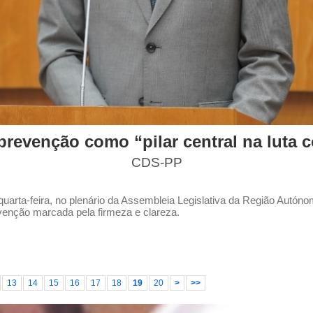
revenção como “pilar central na luta c
CDS-PP
arta-feira, no plenário da Assembleia Legislativa da Região Autóno
venção marcada pela firmeza e clareza.
13
14
15
16
17
18
19
20
>
>>