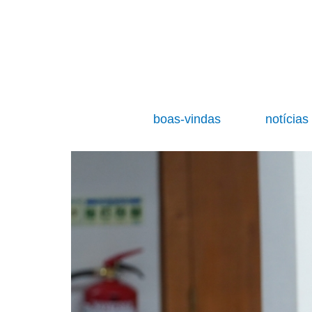
boas-vindas
notícia