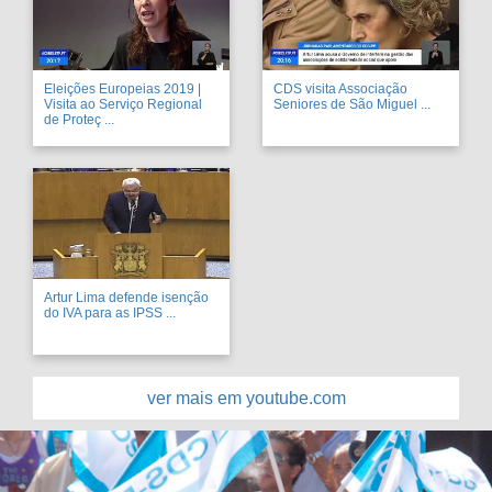
Eleições Europeias 2019 |
CDS visita Associação
Visita ao Serviço Regional
Seniores de São Miguel ...
de Proteç ...
Artur Lima defende isenção
do IVA para as IPSS ...
ver mais em youtube.com