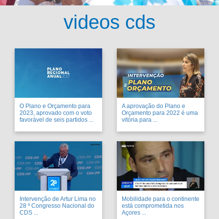
videos cds
O Plano e Orçamento para
A aprovação do Plano e
2023, aprovado com o voto
Orçamento para 2022 é uma
favorável de seis partidos ...
vitória para ...
Intervenção de Artur Lima no
Mobilidade para o continente
28 º Congresso Nacional do
está comprometida nos
CDS ...
Açores ...