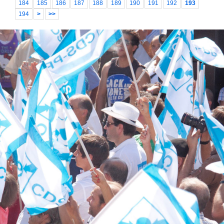
184
185
186
187
188
189
190
191
192
193
194
>
>>