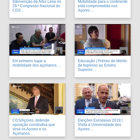
Intervenção de Artur Lima no
Mobilidade para o continente
28 º Congresso Nacional do
está comprometida nos
CDS ...
Açores ...
Em primeiro lugar a
Educação | Prémio de Mérito
mobilidade dos açorianos. ...
de Ingresso ao Ensino
Superior ...
CDS/Açores, defende
Eleições Europeias 2019 |
oposição construtiva que
Visita à Universidade dos
sirva os Açores e os
Açores ...
Açorianos ...