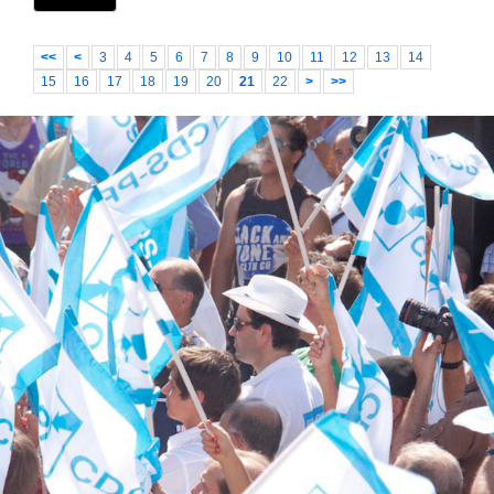
<<
<
3
4
5
6
7
8
9
10
11
12
13
14
15
16
17
18
19
20
21
22
>
>>