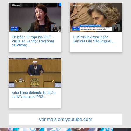
Eleições Europeias 2019 |
CDS visita Associação
Visita ao Serviço Regional
Seniores de São Miguel ...
de Proteç ...
Artur Lima defende isenção
do IVA para as IPSS ...
ver mais em youtube.com