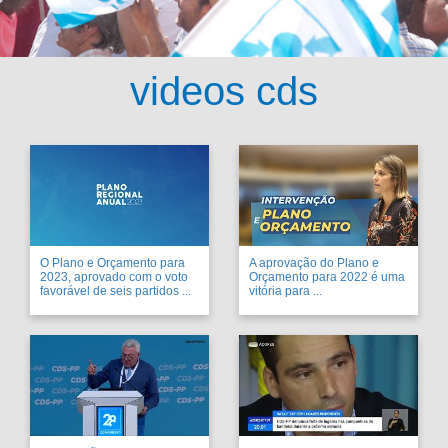
videos cds
O Plano e Orçamento para
A aprovação do Plano e
2023, aprovado com o voto
Orçamento para 2022 é uma
favorável de seis partidos ...
vitória para ...