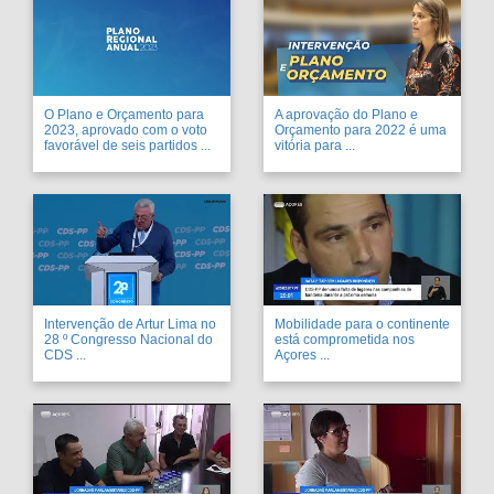
O Plano e Orçamento para
A aprovação do Plano e
2023, aprovado com o voto
Orçamento para 2022 é uma
favorável de seis partidos ...
vitória para ...
Intervenção de Artur Lima no
Mobilidade para o continente
28 º Congresso Nacional do
está comprometida nos
CDS ...
Açores ...