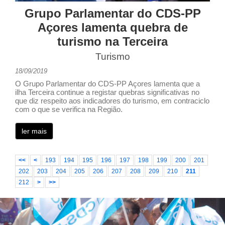
Grupo Parlamentar do CDS-PP
Açores lamenta quebra de
turismo na Terceira
Turismo
18/09/2019
O Grupo Parlamentar do CDS-PP Açores lamenta que a
ilha Terceira continue a registar quebras significativas no
que diz respeito aos indicadores do turismo, em contraciclo
com o que se verifica na Região.
ler mais
<<
<
193
194
195
196
197
198
199
200
201
202
203
204
205
206
207
208
209
210
211
212
>
>>