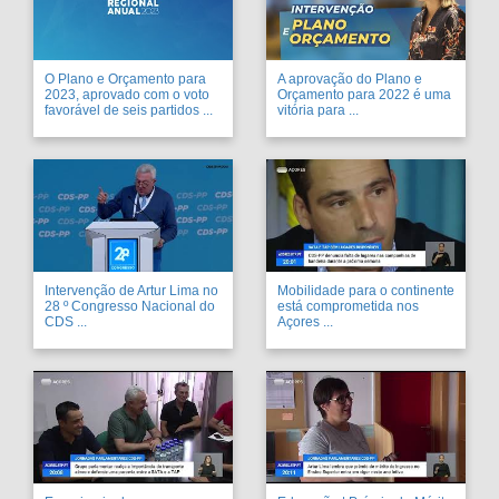
O Plano e Orçamento para
A aprovação do Plano e
2023, aprovado com o voto
Orçamento para 2022 é uma
favorável de seis partidos ...
vitória para ...
Intervenção de Artur Lima no
Mobilidade para o continente
28 º Congresso Nacional do
está comprometida nos
CDS ...
Açores ...