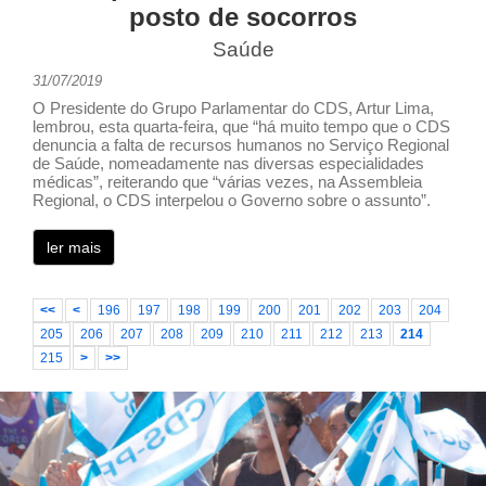
posto de socorros
Saúde
31/07/2019
O Presidente do Grupo Parlamentar do CDS, Artur Lima,
lembrou, esta quarta-feira, que “há muito tempo que o CDS
denuncia a falta de recursos humanos no Serviço Regional
de Saúde, nomeadamente nas diversas especialidades
médicas”, reiterando que “várias vezes, na Assembleia
Regional, o CDS interpelou o Governo sobre o assunto”.
ler mais
<<
<
196
197
198
199
200
201
202
203
204
205
206
207
208
209
210
211
212
213
214
215
>
>>