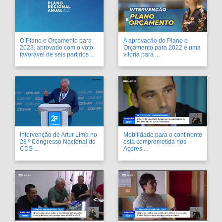
O Plano e Orçamento para
A aprovação do Plano e
2023, aprovado com o voto
Orçamento para 2022 é uma
favorável de seis partidos ...
vitória para ...
Intervenção de Artur Lima no
Mobilidade para o continente
28 º Congresso Nacional do
está comprometida nos
CDS ...
Açores ...