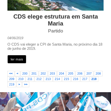
CDS elege estrutura em Santa
Maria
Partido
04/06/2019
O CDS vai eleger a CPI de Santa Maria, no próximo dia 18
de junho de 2019.
ler mais
<<
<
200
201
202
203
204
205
206
207
208
209
210
211
212
213
214
215
216
217
218
219
>
>>