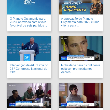
O Plano e Orçamento para
A aprovação do Plano e
2023, aprovado com o voto
Orçamento para 2022 é uma
favorável de seis partidos ...
vitória para ...
Intervenção de Artur Lima no
Mobilidade para o continente
28 º Congresso Nacional do
está comprometida nos
CDS ...
Açores ...