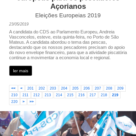
Açorianos
Eleições Europeias 2019
23/05/2019
A candidata do CDS ao Parlamento Europeu, Andreia
Vasconcelos, esteve, esta quinta-feira, no Porto de São
Mateus. A candidata abordou o tema das pescas,
destacando que os nossos pescadores precisam do apoio
do novo envelope financeiro, para que a atividade piscatória
continue a movimentar a economia local e regional.
ler mais
<<
<
201
202
203
204
205
206
207
208
209
210
211
212
213
214
215
216
217
218
219
220
>
>>