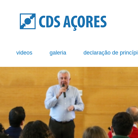
s
videos
galeria
declaração de princíp