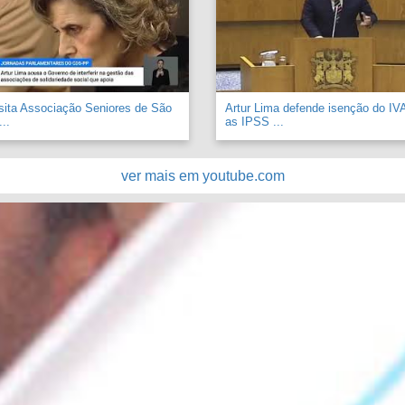
sita Associação Seniores de São
Artur Lima defende isenção do IV
..
as IPSS ...
ver mais em youtube.com