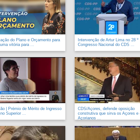
vação do Plano e Orçamento para
Intervenção de Artur Lima no 28 º
uma vitória para ...
Congresso Nacional do CDS ...
o | Prémio de Mérito de Ingresso
CDS/Açores, defende oposição
no Superior ...
construtiva que sirva os Açores e
Açorianos ...