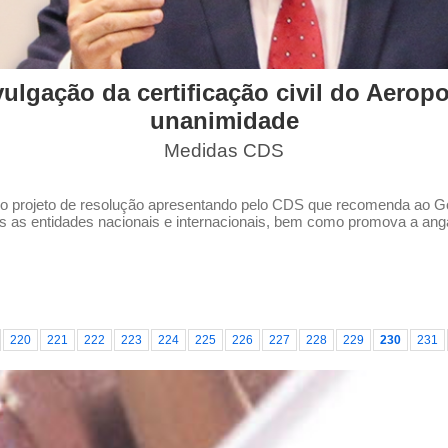
lgação da certificação civil do Aerop
unanimidade
Medidas CDS
a, o projeto de resolução apresentando pelo CDS que recomenda ao 
das as entidades nacionais e internacionais, bem como promova a anga
220
221
222
223
224
225
226
227
228
229
230
231