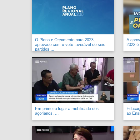
O Plano e Orçamento para 2023,
A apro
aprovado com o voto favorável de seis
2022 é 
partidos ...
Em primeiro lugar a mobilidade dos
Educaçã
açorianos. ...
ao Ensi