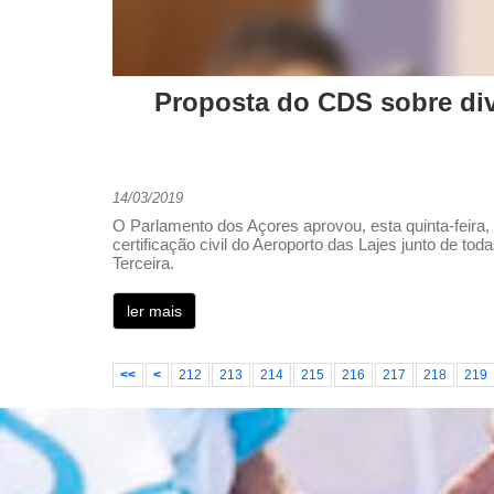
Proposta do CDS sobre divu
14/03/2019
O Parlamento dos Açores aprovou, esta quinta-feir
certificação civil do Aeroporto das Lajes junto de to
Terceira.
ler mais
<<
<
212
213
214
215
216
217
218
219