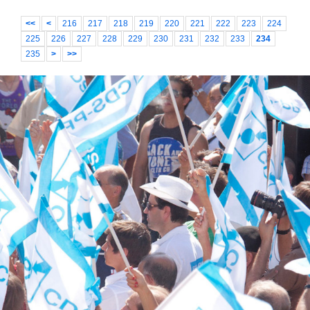
<<
<
216
217
218
219
220
221
222
223
224
225
226
227
228
229
230
231
232
233
234
235
>
>>