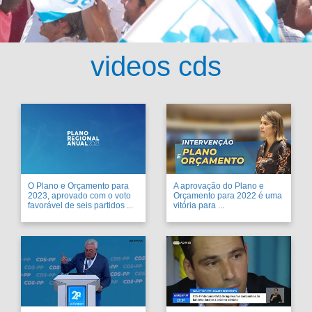
videos cds
O Plano e Orçamento para
A aprovação do Plano e
2023, aprovado com o voto
Orçamento para 2022 é uma
favorável de seis partidos ...
vitória para ...