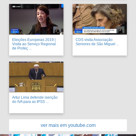
Eleições Europeias 2019 |
CDS visita Associação
Visita ao Serviço Regional
Seniores de São Miguel ...
de Proteç ...
Artur Lima defende isenção
do IVA para as IPSS ...
ver mais em youtube.com