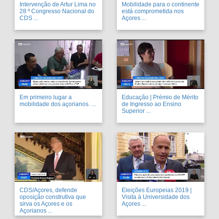
Intervenção de Artur Lima no
Mobilidade para o continente
28 º Congresso Nacional do
está comprometida nos
CDS ...
Açores ...
Em primeiro lugar a
Educação | Prémio de Mérito
mobilidade dos açorianos. ...
de Ingresso ao Ensino
Superior ...
CDS/Açores, defende
Eleições Europeias 2019 |
oposição construtiva que
Visita à Universidade dos
sirva os Açores e os
Açores ...
Açorianos ...