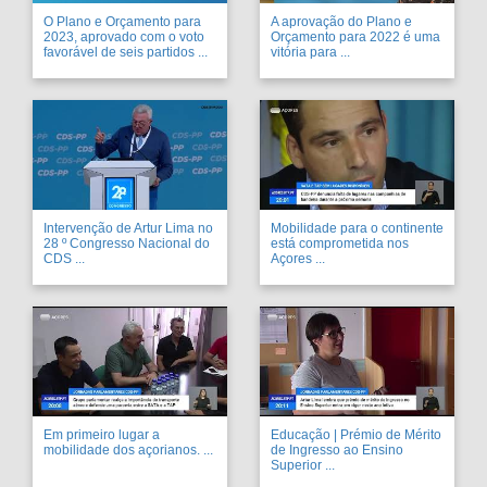
O Plano e Orçamento para
A aprovação do Plano e
2023, aprovado com o voto
Orçamento para 2022 é uma
favorável de seis partidos ...
vitória para ...
Intervenção de Artur Lima no
Mobilidade para o continente
28 º Congresso Nacional do
está comprometida nos
CDS ...
Açores ...
Em primeiro lugar a
Educação | Prémio de Mérito
mobilidade dos açorianos. ...
de Ingresso ao Ensino
Superior ...