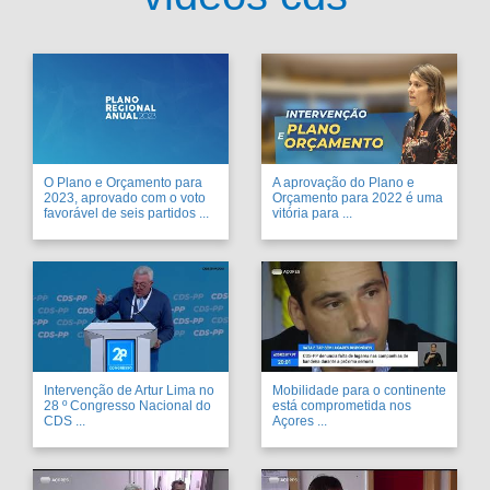
O Plano e Orçamento para
A aprovação do Plano e
2023, aprovado com o voto
Orçamento para 2022 é uma
favorável de seis partidos ...
vitória para ...
Intervenção de Artur Lima no
Mobilidade para o continente
28 º Congresso Nacional do
está comprometida nos
CDS ...
Açores ...