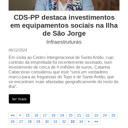
CDS-PP destaca investimentos
em equipamentos sociais na Ilha
de São Jorge
Infraestruturas
06/12/2024
Em visita ao Centro Intergeracional de Santo Antão, cujo
contrato da empreitada foi recentemente assinado, num
investimento de cerca de 4 milhões de euros, Catarina
Cabeceiras considerou que este “será um verdadeiro
marco para as freguesias do Topo e de Santo Antão, que
se encontram mais afastadas geograficamente do resto da
ilha”.
ler mais
<<
<
15
16
17
18
19
20
21
22
23
24
25
26
27
28
29
30
31
32
33
34
>
>>