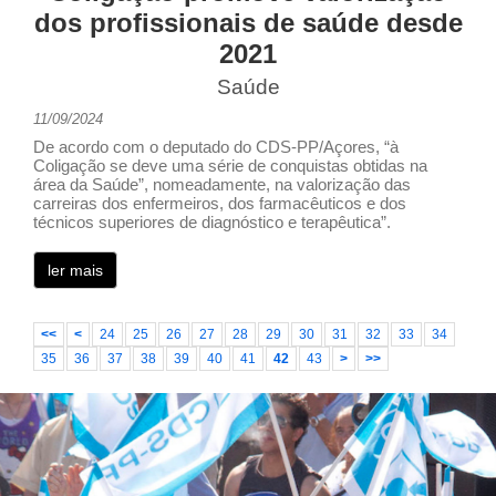
dos profissionais de saúde desde
2021
Saúde
11/09/2024
De acordo com o deputado do CDS-PP/Açores, “à
Coligação se deve uma série de conquistas obtidas na
área da Saúde”, nomeadamente, na valorização das
carreiras dos enfermeiros, dos farmacêuticos e dos
técnicos superiores de diagnóstico e terapêutica”.
ler mais
<<
<
24
25
26
27
28
29
30
31
32
33
34
35
36
37
38
39
40
41
42
43
>
>>