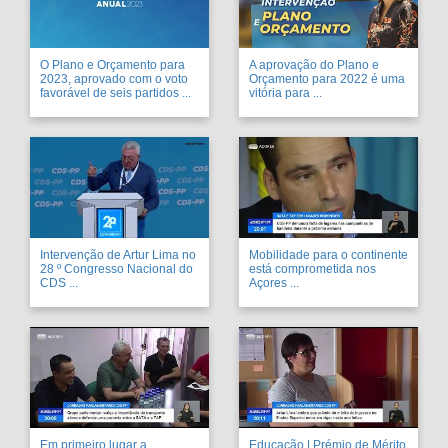
O Plano e Orçamento para
A aprovação do Plano e
2023, aprovado com o voto
Orçamento para 2022 é uma
favorável de seis partidos ...
vitória para ...
Intervenção de Artur Lima no
Mobilidade para o continente
28 º Congresso Nacional do
está comprometida nos
CDS ...
Açores ...
Em primeiro lugar a
Educação | Prémio de Mérito