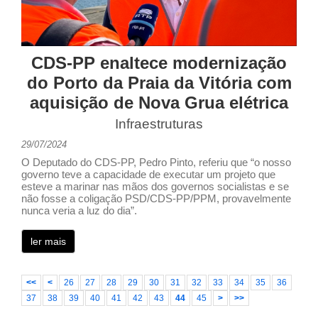
CDS-PP enaltece modernização
do Porto da Praia da Vitória com
aquisição de Nova Grua elétrica
Infraestruturas
29/07/2024
O Deputado do CDS-PP, Pedro Pinto, referiu que “o nosso
governo teve a capacidade de executar um projeto que
esteve a marinar nas mãos dos governos socialistas e se
não fosse a coligação PSD/CDS-PP/PPM, provavelmente
nunca veria a luz do dia”.
ler mais
<<
<
26
27
28
29
30
31
32
33
34
35
36
37
38
39
40
41
42
43
44
45
>
>>