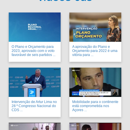
O Plano e Orçamento para
A aprovação do Plano e
2023, aprovado com o voto
Orçamento para 2022 é uma
favorável de seis partidos ...
vitória para ...
Intervenção de Artur Lima no
Mobilidade para o continente
28 º Congresso Nacional do
está comprometida nos
CDS ...
Açores ...