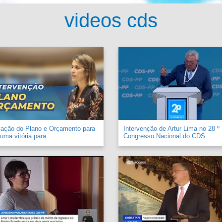
videos cds
vação do Plano e Orçamento para
Intervenção de Artur Lima no 28 º
uma vitória para ...
Congresso Nacional do CDS ...