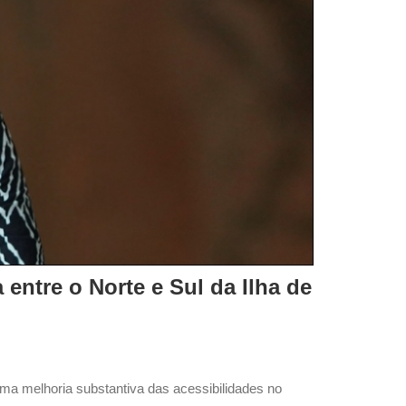
entre o Norte e Sul da Ilha de
ma melhoria substantiva das acessibilidades no