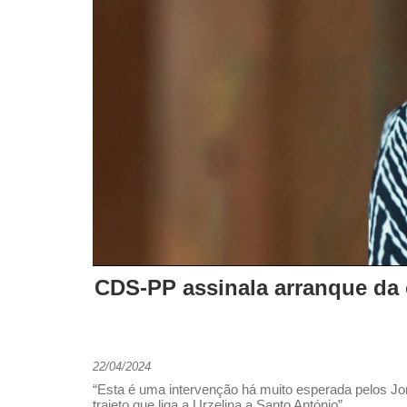
CDS-PP assinala arranque da o
22/04/2024
“Esta é uma intervenção há muito esperada pelos Jo
trajeto que liga a Urzelina a Santo António”.