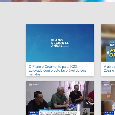
O Plano e Orçamento para 2023,
A apro
aprovado com o voto favorável de seis
2022 é 
partidos ...