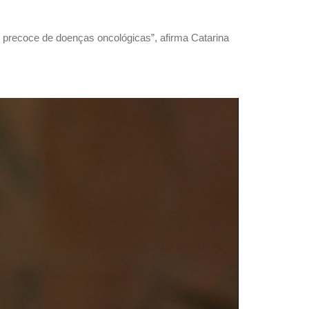
 precoce de doenças oncológicas”, afirma Catarina