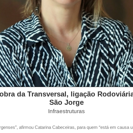
bra da Transversal, ligação Rodoviária 
São Jorge
Infraestruturas
rgenses”, afirmou Catarina Cabeceiras, para quem “está em causa u