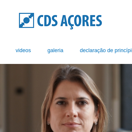
s
videos
galeria
declaração de princíp