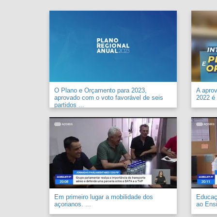
O Plano e Orçamento para 2023,
A apro
aprovado com o voto favorável de seis
2022 é 
partidos ...
Em primeiro lugar a mobilidade dos
Educaçã
açorianos. ...
ao Ensi