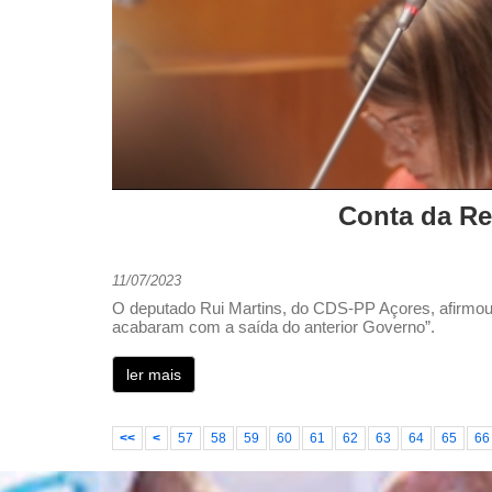
Conta da Re
11/07/2023
O deputado Rui Martins, do CDS-PP Açores, afirmou n
acabaram com a saída do anterior Governo”.
ler mais
<<
<
57
58
59
60
61
62
63
64
65
66