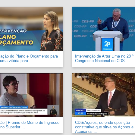
vação do Plano e Orçamento para
Intervenção de Artur Lima no 28 º
uma vitória para ...
Congresso Nacional do CDS ...
o | Prémio de Mérito de Ingresso
CDS/Açores, defende oposição
no Superior ...
construtiva que sirva os Açores e
Açorianos ...