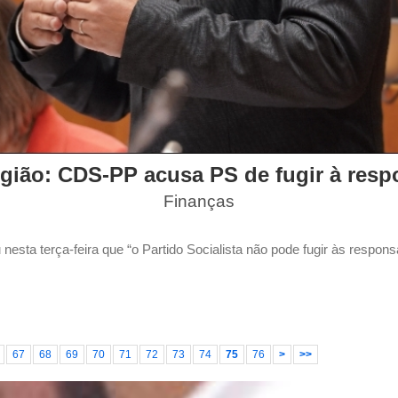
gião: CDS-PP acusa PS de fugir à resp
Finanças
esta terça-feira que “o Partido Socialista não pode fugir às respon
67
68
69
70
71
72
73
74
75
76
>
>>