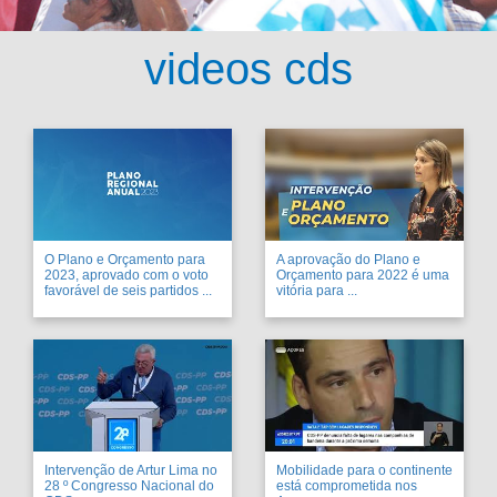
videos cds
O Plano e Orçamento para
A aprovação do Plano e
2023, aprovado com o voto
Orçamento para 2022 é uma
favorável de seis partidos ...
vitória para ...
Intervenção de Artur Lima no
Mobilidade para o continente
28 º Congresso Nacional do
está comprometida nos