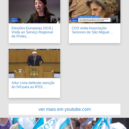
Eleições Europeias 2019 |
CDS visita Associação
Visita ao Serviço Regional
Seniores de São Miguel ...
de Proteç ...
Artur Lima defende isenção
do IVA para as IPSS ...
ver mais em youtube.com