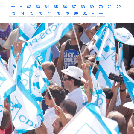
<<
<
62
63
64
65
66
67
68
69
70
71
72
73
74
75
76
77
78
79
80
81
>
>>