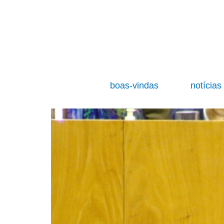
boas-vindas
notícia