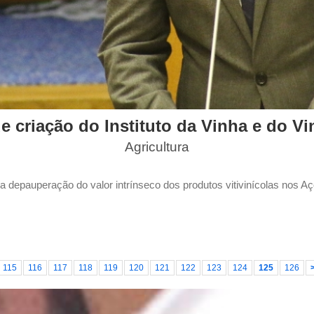
 criação do Instituto da Vinha e do V
Agricultura
 a depauperação do valor intrínseco dos produtos vitivinícolas nos 
115
116
117
118
119
120
121
122
123
124
125
126