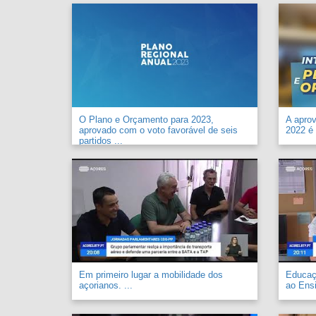
O Plano e Orçamento para 2023,
A apro
aprovado com o voto favorável de seis
2022 é 
partidos ...
Em primeiro lugar a mobilidade dos
Educaçã
açorianos. ...
ao Ensi