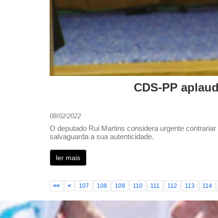
CDS-PP aplaude
08/02/2022
O deputado Rui Martins considera urgente contrariar
salvaguarda a sua autenticidade.
ler mais
<<
<
107
108
109
110
111
112
113
114