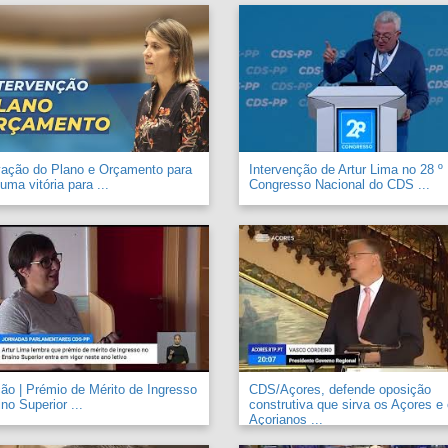
vação do Plano e Orçamento para
Intervenção de Artur Lima no 28 º
uma vitória para ...
Congresso Nacional do CDS ...
o | Prémio de Mérito de Ingresso
CDS/Açores, defende oposição
no Superior ...
construtiva que sirva os Açores e
Açorianos ...