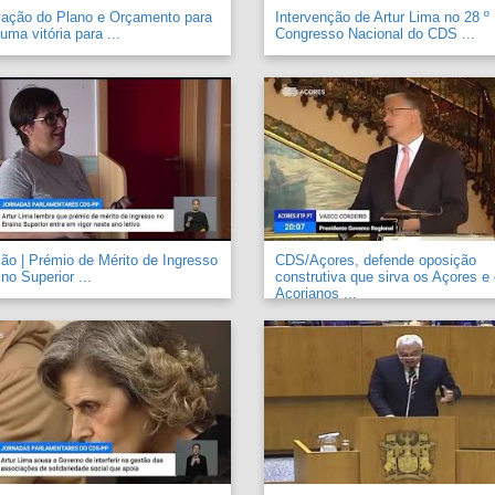
vação do Plano e Orçamento para
Intervenção de Artur Lima no 28 º
uma vitória para ...
Congresso Nacional do CDS ...
o | Prémio de Mérito de Ingresso
CDS/Açores, defende oposição
no Superior ...
construtiva que sirva os Açores e
Açorianos ...