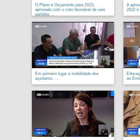
O Plano e Orçamento para 2023,
A apro
aprovado com o voto favorável de seis
2022 é 
partidos ...
Em primeiro lugar a mobilidade dos
Educaçã
açorianos. ...
ao Ensi