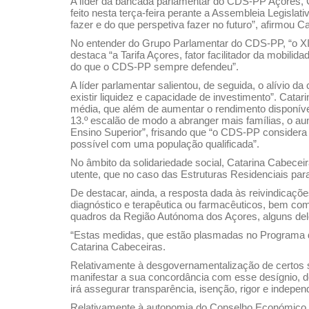
A líder da bancada parlamentar do CDS-PP Açores, C
feito nesta terça-feira perante a Assembleia Legisl
fazer e do que perspetiva fazer no futuro”, afirmou
No entender do Grupo Parlamentar do CDS-PP, “o XII
destaca “a Tarifa Açores, fator facilitador da mobil
do que o CDS-PP sempre defendeu”.
A líder parlamentar salientou, de seguida, o alívio
existir liquidez e capacidade de investimento”. Cata
média, que além de aumentar o rendimento disponíve
13.º escalão de modo a abranger mais famílias, o a
Ensino Superior”, frisando que “o CDS-PP considera 
possível com uma população qualificada”.
No âmbito da solidariedade social, Catarina Cabece
utente, que no caso das Estruturas Residenciais pa
De destacar, ainda, a resposta dada às reivindicaçõe
diagnóstico e terapêutica ou farmacêuticos, bem com
quadros da Região Autónoma dos Açores, alguns dele
“Estas medidas, que estão plasmadas no Programa d
Catarina Cabeceiras.
Relativamente à desgovernamentalização de certos 
manifestar a sua concordância com esse desígnio,
irá assegurar transparência, isenção, rigor e indepe
Relativamente à autonomia do Conselho Económico e So