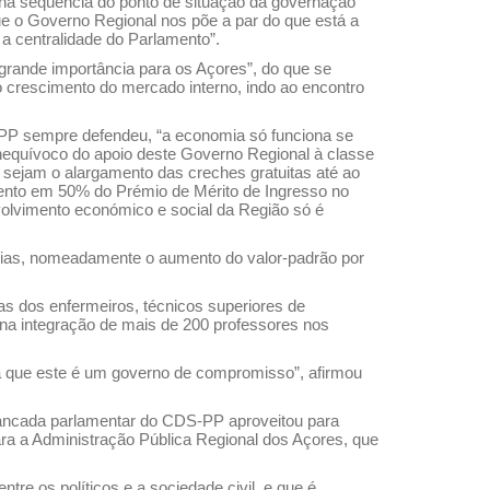
 na sequência do ponto de situação da governação
ue o Governo Regional nos põe a par do que está a
a centralidade do Parlamento”.
rande importância para os Açores”, do que se
 o crescimento do mercado interno, indo ao encontro
DS-PP sempre defendeu, “a economia só funciona se
 inequívoco do apoio deste Governo Regional à classe
sejam o alargamento das creches gratuitas até ao
mento em 50% do Prémio de Mérito de Ingresso no
volvimento económico e social da Região só é
rdias, nomeadamente o aumento do valor-padrão por
ras dos enfermeiros, técnicos superiores de
, na integração de mais de 200 professores nos
a que este é um governo de compromisso”, afirmou
ancada parlamentar do CDS-PP aproveitou para
 a Administração Pública Regional dos Açores, que
re os políticos e a sociedade civil, e que é