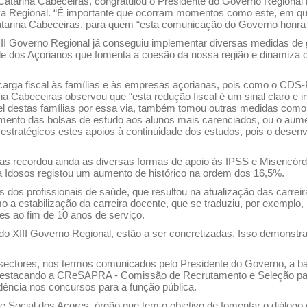
atarina Cabeceiras, congratulou o Presidente do Governo Regional
ativa Regional. “É importante que ocorram momentos como este, em q
 Catarina Cabeceiras, para quem “esta comunicação do Governo honra 
I Governo Regional já conseguiu implementar diversas medidas de g
idade dos Açorianos que fomenta a coesão da nossa região e dinamiza
 da carga fiscal às famílias e às empresas açorianas, pois como o C
rina Cabeceiras observou que “esta redução fiscal é um sinal claro e
l destas famílias por essa via, também tomou outras medidas como 
umento das bolsas de estudo aos alunos mais carenciados, ou o au
estratégicos estes apoios à continuidade dos estudos, pois o desen
iras recordou ainda as diversas formas de apoio às IPSS e Misericó
ra Idosos registou um aumento de histórico na ordem dos 16,5%.
s dos profissionais de saúde, que resultou na atualização das carrei
o a estabilização da carreira docente, que se traduziu, por exemplo
s ao fim de 10 anos de serviço.
o XIII Governo Regional, estão a ser concretizadas. Isso demonstr
sectores, nos termos comunicados pelo Presidente do Governo,
a b
 destacando a CReSAPRA - Comissão de Recrutamento e Seleção para
ndência nos concursos para a função pública.
cial dos Açores, órgão que tem o objetivo de fomentar o diálogo ent