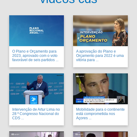
O Plano e Orçamento para
A aprovação do Plano e
2023, aprovado com o voto
Orçamento para 2022 é uma
favorável de seis partidos ...
vitória para ...
Intervenção de Artur Lima no
Mobilidade para o continente
28 º Congresso Nacional do
está comprometida nos
CDS ...
Açores ...