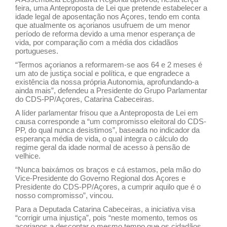
feira, uma Anteproposta de Lei que pretende estabelecer a
idade legal de aposentação nos Açores, tendo em conta
que atualmente os açorianos usufruem de um menor
período de reforma devido a uma menor esperança de
vida, por comparação com a média dos cidadãos
portugueses.
“Termos açorianos a reformarem-se aos 64 e 2 meses é
um ato de justiça social e política, e que engradece a
existência da nossa própria Autonomia, aprofundando-a
ainda mais”, defendeu a Presidente do Grupo Parlamentar
do CDS-PP/Açores, Catarina Cabeceiras.
A líder parlamentar frisou que a Anteproposta de Lei em
causa corresponde a “um compromisso eleitoral do CDS-
PP, do qual nunca desistimos”, baseada no indicador da
esperança média de vida, o qual integra o cálculo do
regime geral da idade normal de acesso à pensão de
velhice.
“Nunca baixámos os braços e cá estamos, pela mão do
Vice-Presidente do Governo Regional dos Açores e
Presidente do CDS-PP/Açores, a cumprir aquilo que é o
nosso compromisso”, vincou.
Para a Deputada Catarina Cabeceiras, a iniciativa visa
“corrigir uma injustiça”, pois “neste momento, temos os
açorianos a descontar o mesmo tempo que os cidadãos