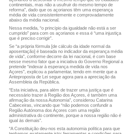
continentais, mas não a usufruir do mesmo tempo de
reforma”, dado que os açorianos têm uma esperança
média de vida consistentemente e comprovadamente
abaixo da média nacional.
Nessa medida, “o princípio da igualdade não está a ser
cumprido” para com os açorianos e essa é “uma injustiça
que é preciso corrigir”.
Se “a própria fórmula [de cálculo da idade normal da
aposentação] é baseada no indicador da esperança média
de vida”, conforme decorre da lei nacional, é com base
nesse mesmo fator que a iniciativa do Governo Regional a
pretende “indexar à esperança medida de vida nos
Açores”, explicou a parlamentar, tendo em mente que a
Anteproposta de Lei segue agora para a apreciação da
Assembleia da República.
“Esta iniciativa, para além de trazer uma justiça que é
necessário trazer à Região dos Açores, é também uma
afirmação da nossa Autonomia”, considerou Catarina
Cabeceiras, vincando que “não podemos confundir a
Região Autónoma dos Açores com uma região
administrativa do continente, porque a nossa região não é
igual às demais”.
“A Constituição deu-nos esta autonomia política para que
tenhamos exatamente isto: ferramentas e condições para